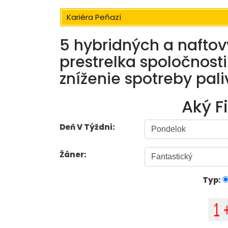
Kariéra Peňazí
5 hybridných a nafto
prestrelka spoločnos
zníženie spotreby pali
Aký F
Deň V Týždni:
Žáner:
Typ: