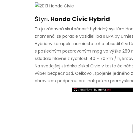
Štyri.
Honda Civic Hybrid
Tu je zábavná skutočnosť: hybridný systém Hondy 
znamená, že poradie vozidiel iba s EPA by umies
Hybridný kompakt namiesto toho obsadil štvrté
s posledným pozorovaným mpg vo výške 280 mí
skladala hlavne z rýchlosti 40 - 70 km / h, kri
Na svetlejšej stránke získal Civic v teste čelné
výber bezpečnosti. Celkovo „spojenie jedného 
obrovskou podporou pre inak pekne premyslené