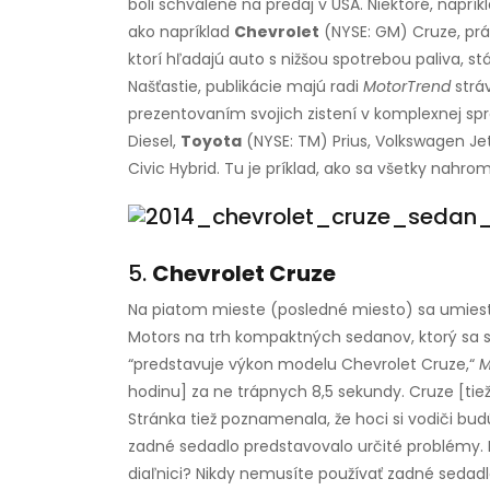
boli schválené na predaj v USA. Niektoré, naprík
ako napríklad
Chevrolet
(NYSE: GM) Cruze, prá
ktorí hľadajú auto s nižšou spotrebou paliva, s
Našťastie, publikácie majú radi
MotorTrend
strá
prezentovaním svojich zistení v komplexnej sp
Diesel,
Toyota
(NYSE: TM) Prius, Volkswagen Je
Civic Hybrid. Tu je príklad, ako sa všetky nahroma
5.
Chevrolet Cruze
Na piatom mieste (posledné miesto) sa umiest
Motors na trh kompaktných sedanov, ktorý sa s
“predstavuje výkon modelu Chevrolet Cruze,“
M
hodinu] za ne trápnych 8,5 sekundy. Cruze [tiež
Stránka tiež poznamenala, že hoci si vodiči bu
zadné sedadlo predstavovalo určité problémy. Na
diaľnici? Nikdy nemusíte používať zadné sedadl