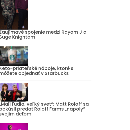
Zaujímavé spojenie medzi Rayom J a
Suge Knightom
Keto-priateľské nápoje, ktoré si
môžete objednať v Starbucks
„Malí ľudia, veľký svet“: Matt Roloff sa
pokúsil predať Roloff Farms „napoly“
svojim deťom