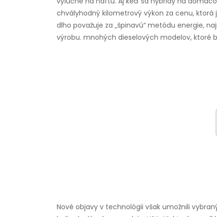
výlučne na naftu. Aj keď sa hybridy na domáco
chvályhodný kilometrový výkon za cenu, ktorá j
dlho považuje za „špinavú“ metódu energie, n
výrobu. mnohých dieselových modelov, ktoré b
Nové objavy v technológii však umožnili vybra