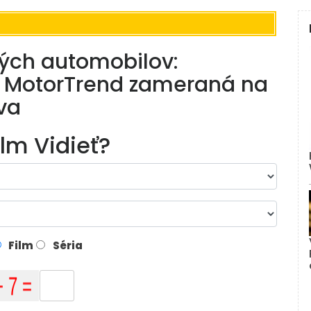
vých automobilov:
ti MotorTrend zameraná na
va
ilm Vidieť?
Film
Séria