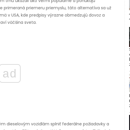
m trhu ukázali ako veľmi populárne a ponúkajú
e primeraná priemeru priemyslu, táto alternatíva sa už
ajmä v USA, kde predpisy výrazne obmedzujú dovoz a
aví väčšina sveta.
ad
ným dieselovým vozidlám splniť federálne požiadavky a