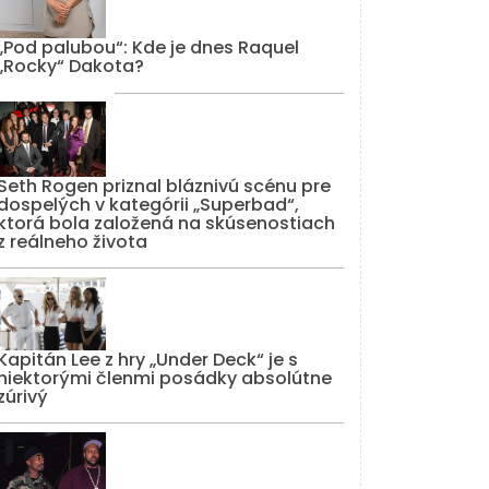
„Pod palubou“: Kde je dnes Raquel
„Rocky“ Dakota?
Seth Rogen priznal bláznivú scénu pre
dospelých v kategórii „Superbad“,
ktorá bola založená na skúsenostiach
z reálneho života
Kapitán Lee z hry „Under Deck“ je s
niektorými členmi posádky absolútne
zúrivý