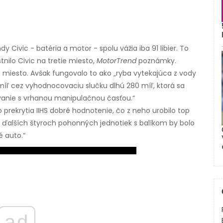
Civic - batéria a motor - spolu vážia iba 91 libier. To
tnilo Civic na tretie miesto,
MotorTrend
poznámky.
 miesto. Avšak fungovalo to ako „ryba vytekajúca z vody
ľ cez vyhodnocovaciu slučku dlhú 280 míľ, ktorá sa
žovanie s vrhanou manipulačnou časťou.“
ho prekrytia IIHS dobré hodnotenie, čo z neho urobilo top
z ďalších štyroch pohonných jednotiek s balíkom by bolo
 auto.“
ad