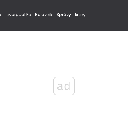
á
Liverpool Fc
Bojovník
Správy
knihy
ad