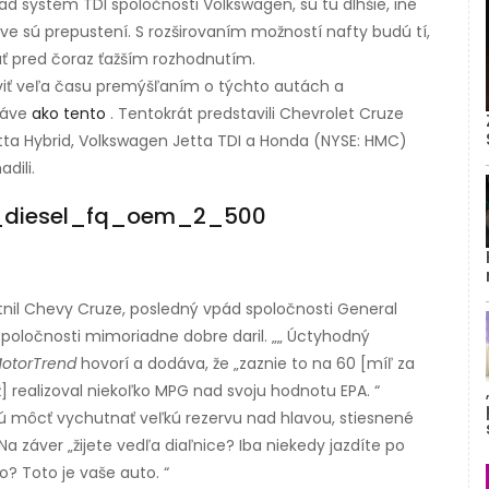
lad systém TDI spoločnosti Volkswagen, sú tu dlhšie, iné
ve sú prepustení. S rozširovaním možností nafty budú tí,
táť pred čoraz ťažším rozhodnutím.
viť veľa času premýšľaním o týchto autách a
ráve
ako tento
. Tentokrát predstavili Chevrolet Cruze
tta Hybrid, Volkswagen Jetta TDI a Honda (NYSE: HMC)
dili.
nil Chevy Cruze, posledný vpád spoločnosti General
poločnosti mimoriadne dobre daril. „„ Úctyhodný
otorTrend
hovorí a dodáva, že „zaznie to na 60 [míľ za
] realizoval niekoľko MPG nad svoju hodnotu EPA. “
dú môcť vychutnať veľkú rezervu nad hlavou, stiesnené
 záver „žijete vedľa diaľnice? Iba niekedy jazdíte po
o? Toto je vaše auto. “