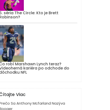
5. séria The Circle: Kto je Brett
Robinson?
Čo robí Marshawn Lynch teraz?
Videoherná kariéra po odchode do
dôchodku NFL
Čítajte Viac
Prečo Sa Anthony Mcfarland Nazýva
Booger