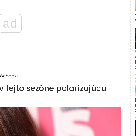
ad
 Dôchodku
 tejto sezóne polarizujúcu