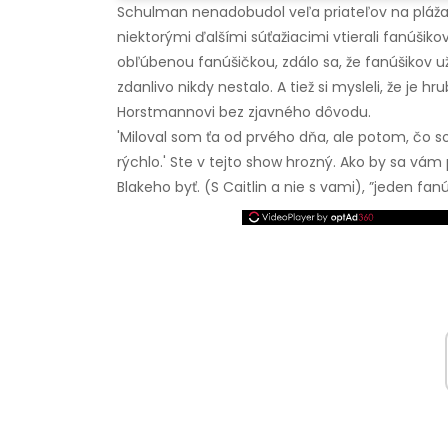
Schulman nenadobudol veľa priateľov na pláž
niektorými ďalšími súťažiacimi vtierali fanúš
obľúbenou fanúšičkou, zdálo sa, že fanúšikov už
zdanlivo nikdy nestalo. A tiež si mysleli, že je
Horstmannovi bez zjavného dôvodu.
'Miloval som ťa od prvého dňa, ale potom, čo s
rýchlo.' Ste v tejto show hrozný. Ako by sa vám 
Blakeho byť. (S Caitlin a nie s vami), ”jeden fan