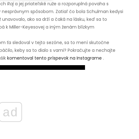
ach
Raj
a jej priateľské ruže a rozporuplná povaha s
ikov nesprávnym spôsobom. Zatiaľ čo bola Schulman kedysi
 unavovalo, ako sa drží a čaká na lásku, keď sa to
 hrubá k Miller-Keyesovej a iným ženám blízkym
om ťa sledoval v tejto sezóne, sa to mení skutočne
páčilo, keby sa to dialo s vami? Pokračujte a nechajte
úšik
komentoval tento príspevok na Instagrame
.
ad