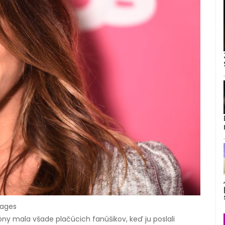
mages
ny mala všade plačúcich fanúšikov, keď ju poslali