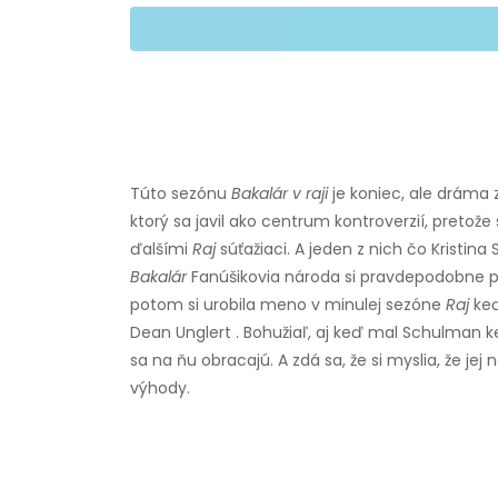
Túto sezónu
Bakalár v raji
je koniec, ale dráma 
ktorý sa javil ako centrum kontroverzií, pretože
ďalšími
Raj
súťažiaci. A jeden z nich čo Kristina
Bakalár
Fanúšikovia národa si pravdepodobne p
potom si urobila meno v minulej sezóne
Raj
keď
Dean Unglert . Bohužiaľ, aj keď mal Schulman ke
sa na ňu obracajú. A zdá sa, že si myslia, že j
výhody.