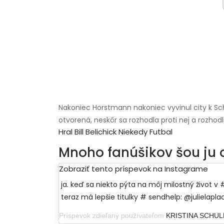
Nakoniec Horstmann nakoniec vyvinul city k Sc
otvorená, neskôr sa rozhodla proti nej a rozhod
Hral Bill Belichick Niekedy Futbal
Mnoho fanúšikov šou ju ob
Zobraziť tento príspevok na Instagrame
ja. keď sa niekto pýta na môj milostný život v #b
teraz má lepšie titulky # sendhelp⁣: @julielapla
Príspevok zdieľaný používateľom
KRISTINA SCHU