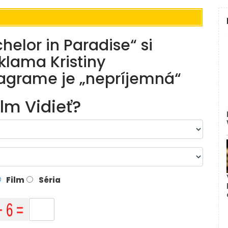
helor in Paradise“ si
klama Kristiny
agrame je „nepríjemná“
ilm Vidieť?
Film
Séria