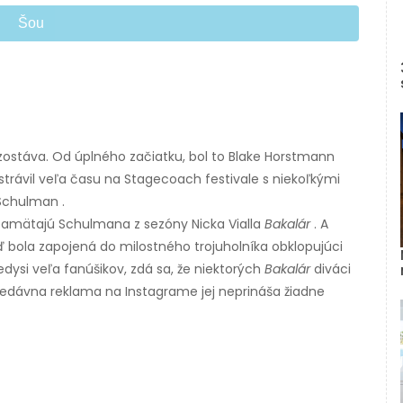
Šou
zostáva. Od úplného začiatku, bol to Blake Horstmann
 strávil veľa času na Stagecoach festivale s niekoľkými
 Schulman .
amätajú Schulmana z sezóny Nicka Vialla
Bakalár
. A
 bola zapojená do milostného trojuholníka obklopujúci
dysi veľa fanúšikov, zdá sa, že niektorých
Bakalár
diváci
ej nedávna reklama na Instagrame jej neprináša žiadne