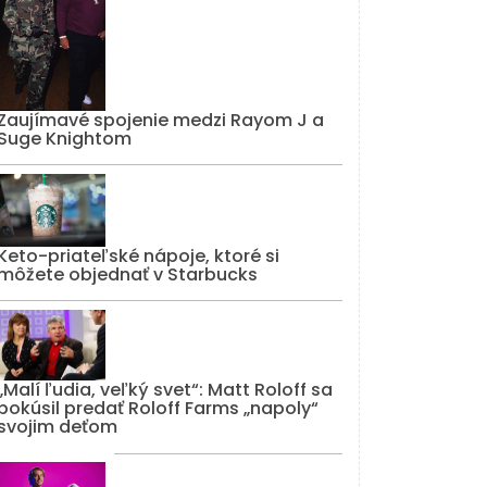
Zaujímavé spojenie medzi Rayom J a
Suge Knightom
Keto-priateľské nápoje, ktoré si
môžete objednať v Starbucks
„Malí ľudia, veľký svet“: Matt Roloff sa
pokúsil predať Roloff Farms „napoly“
svojim deťom