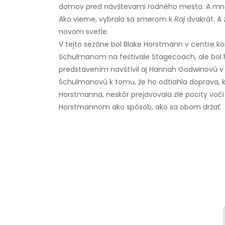
domov pred návštevami rodného mesta. A mnoh
Ako vieme, vybrala sa smerom k
Raj
dvakrát. A 
novom svetle.
V tejto sezóne bol Blake Horstmann v centre ko
Schulmanom na festivale Stagecoach, ale bol h
predstavením navštívil aj Hannah Godwinovú v
Schulmanovú k tomu, že ho odtiahla doprava, k
Horstmanna, neskôr prejavovala zlé pocity vo
Horstmannom ako spôsob, ako sa obom držať.