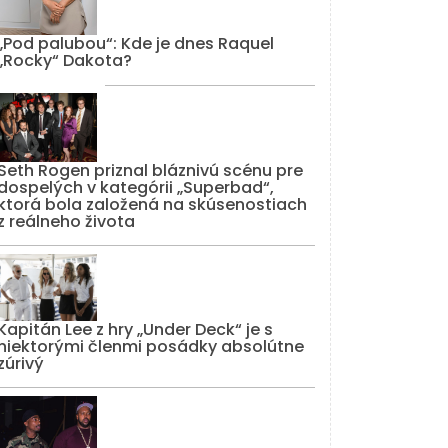
„Pod palubou“: Kde je dnes Raquel
„Rocky“ Dakota?
Seth Rogen priznal bláznivú scénu pre
dospelých v kategórii „Superbad“,
ktorá bola založená na skúsenostiach
z reálneho života
Kapitán Lee z hry „Under Deck“ je s
niektorými členmi posádky absolútne
zúrivý