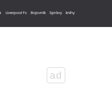
á
Liverpool Fc
Bojovník
Správy
knihy
ad