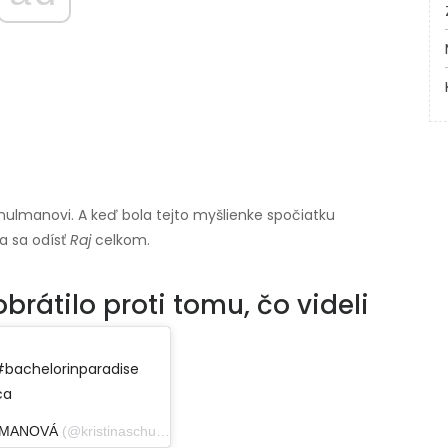
hulmanovi. A keď bola tejto myšlienke spočiatku
la sa odísť
Raj
celkom.
rátilo proti tomu, čo videli
achelorinparadise ⁣⁣ ⁣⁣
ca
LMANOVÁ
(@kristinaschulman) 19. augusta 2019 o 16:26 PDT