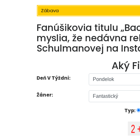
Zábava
Fanúšikovia titulu „Bac
myslia, že nedávna re
Schulmanovej na Inst
Aký F
Deň V Týždni:
Žáner:
Typ: