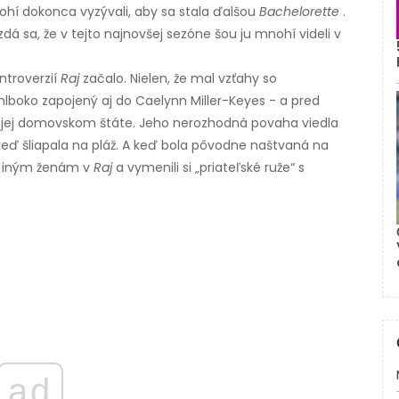
í dokonca vyzývali, aby sa stala ďalšou
Bachelorette
.
zdá sa, že v tejto najnovšej sezóne šou ju mnohí videli v
ntroverzií
Raj
začalo. Nielen, že mal vzťahy so
lboko zapojený aj do Caelynn Miller-Keyes - a pred
 jej domovskom štáte. Jeho nerozhodná povaha viedla
eď šliapala na pláž. A keď bola pôvodne naštvaná na
či iným ženám v
Raj
a vymenili si „priateľské ruže“ s
ad