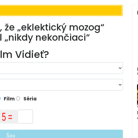
 že „eklektický mozog“
 „nikdy nekončiaci“
ilm Vidieť?
Film
Séria
Šou