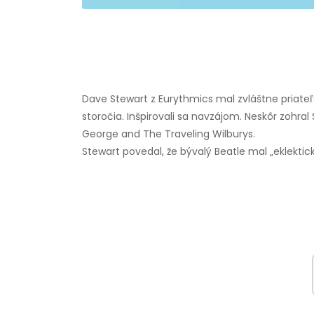
Dave Stewart z Eurythmics mal zvláštne priateľ
storočia. Inšpirovali sa navzájom. Neskôr zoh
George and The Traveling Wilburys.
Stewart povedal, že bývalý Beatle mal „eklektic