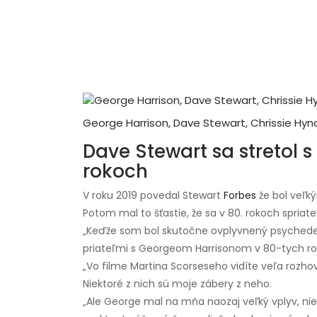
George Harrison, Dave Stewart, Chrissie Hy
Dave Stewart sa stretol
rokoch
V roku 2019 povedal Stewart
Forbes
že bol veľk
Potom mal to šťastie, že sa v 80. rokoch spriatel
„Keďže som bol skutočne ovplyvnený psychedeli
priateľmi s Georgeom Harrisonom v 80-tych rok
„Vo filme Martina Scorseseho vidíte veľa rozho
Niektoré z nich sú moje zábery z neho.
„Ale George mal na mňa naozaj veľký vplyv, ni