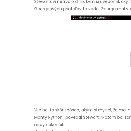
Stewartovi netrvalo dlho, kým si uvedomil, ak
Georgeových priateľov to vedel George mal veľ
'Ale bol to skôr spôsob, akým si myslel, že mal
Monty Python,' povedal Stewart. “Potom bol z
nikdy nekončil.