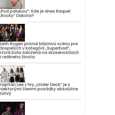
„Pod palubou“: Kde je dnes Raquel
„Rocky“ Dakota?
Seth Rogen priznal bláznivú scénu pre
dospelých v kategórii „Superbad“,
ktorá bola založená na skúsenostiach
z reálneho života
Kapitán Lee z hry „Under Deck“ je s
niektorými členmi posádky absolútne
zúrivý