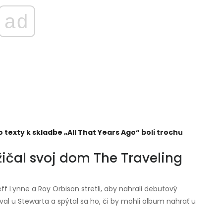
ad
 texty k skladbe „All That Years Ago“ boli trochu
ičal svoj dom The Traveling
ff Lynne a Roy Orbison stretli, aby nahrali debutový
al u Stewarta a spýtal sa ho, či by mohli album nahrať u