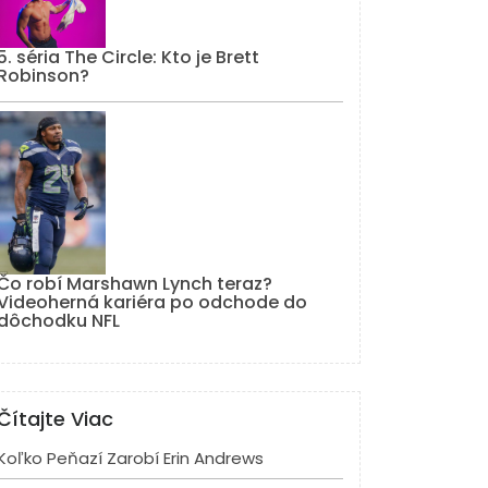
5. séria The Circle: Kto je Brett
Robinson?
Čo robí Marshawn Lynch teraz?
Videoherná kariéra po odchode do
dôchodku NFL
Čítajte Viac
Koľko Peňazí Zarobí Erin Andrews