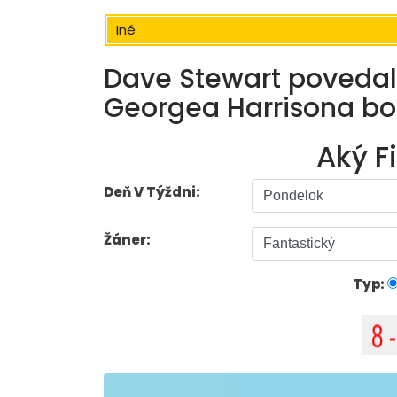
Iné
Dave Stewart povedal,
Georgea Harrisona bol
Aký F
Deň V Týždni:
Žáner:
Typ: