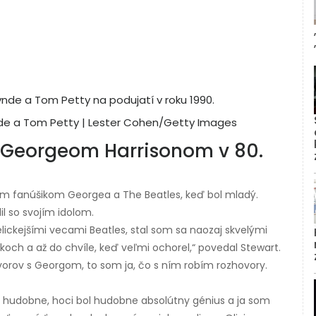
nde a Tom Petty | Lester Cohen/Getty Images
 s Georgeom Harrisonom v 80.
ým fanúšikom Georgea a The Beatles, keď bol mladý.
il so svojím idolom.
ckejšími vecami Beatles, stal som sa naozaj skvelými
och a až do chvíle, keď veľmi ochorel,“ povedal Stewart.
vorov s Georgom, to som ja, čo s ním robím rozhovory.
e hudobne, hoci bol hudobne absolútny génius a ja som