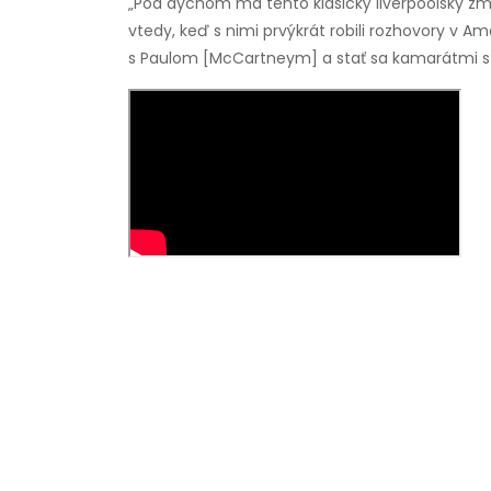
„Pod dychom má tento klasický liverpoolsky zmys
vtedy, keď s nimi prvýkrát robili rozhovory v A
s Paulom [McCartneym] a stať sa kamarátmi s G