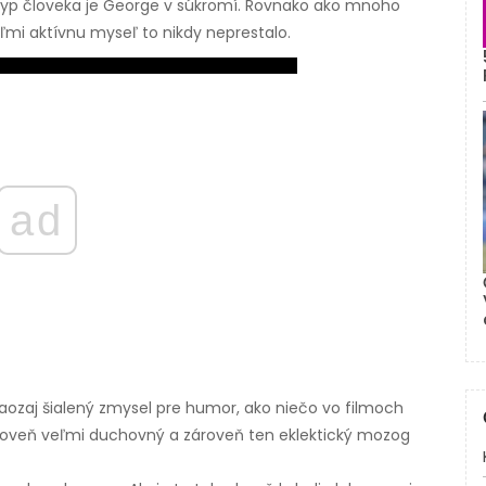
ý typ človeka je George v súkromí. Rovnako ako mnoho
mi aktívnu myseľ to nikdy neprestalo.
ad
 naozaj šialený zmysel pre humor, ako niečo vo filmoch
ároveň veľmi duchovný a zároveň ten eklektický mozog