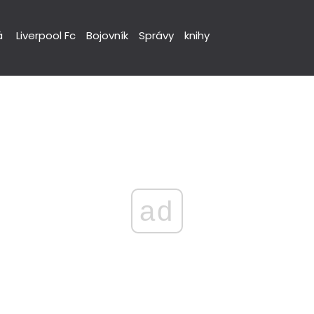
á
Liverpool Fc
Bojovník
Správy
knihy
ad