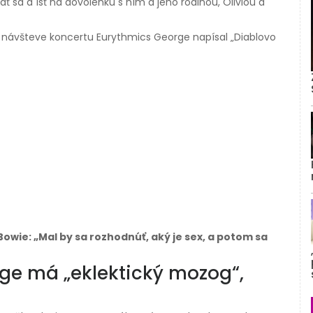
ť sa a ísť na dovolenku s ním a jeho rodinou, Oliviou a
 návšteve koncertu Eurythmics George napísal „Diablovo
owie: „Mal by sa rozhodnúť, aký je sex, a potom sa
rge má „eklektický mozog“,