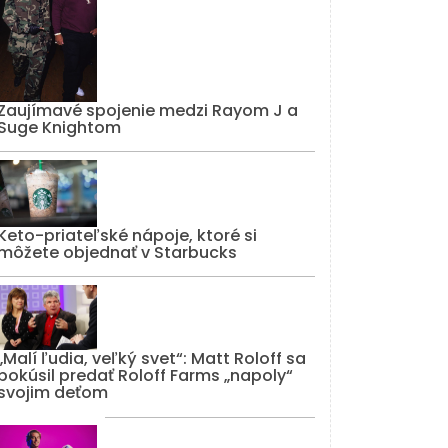
Zaujímavé spojenie medzi Rayom J a
Suge Knightom
Keto-priateľské nápoje, ktoré si
môžete objednať v Starbucks
„Malí ľudia, veľký svet“: Matt Roloff sa
pokúsil predať Roloff Farms „napoly“
svojim deťom