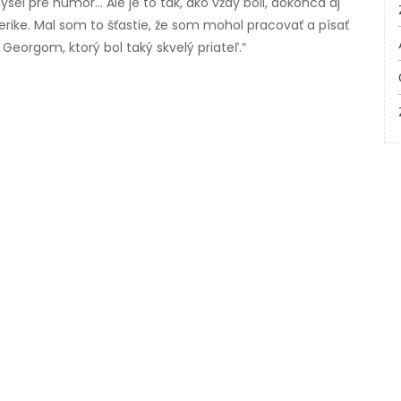
el pre humor... Ale je to tak, ako vždy boli, dokonca aj
merike. Mal som to šťastie, že som mohol pracovať a písať
eorgom, ktorý bol taký skvelý priateľ.“