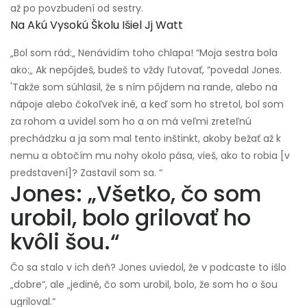
až po povzbudení od sestry.
Na Akú Vysokú Školu Išiel Jj Watt
„Bol som rád:„ Nenávidím toho chlapa! “Moja sestra bola
ako:„ Ak nepôjdeš, budeš to vždy ľutovať, “povedal Jones.
'Takže som súhlasil, že s ním pôjdem na rande, alebo na
nápoje alebo čokoľvek iné, a keď som ho stretol, bol som
za rohom a uvidel som ho a on má veľmi zreteľnú
prechádzku a ja som mal tento inštinkt, akoby bežať až k
nemu a obtočím mu nohy okolo pása, vieš, ako to robia [v
predstavení]? Zastavil som sa. “
Jones: „Všetko, čo som
urobil, bolo grilovať ho
kvôli šou.“
Čo sa stalo v ich deň? Jones uviedol, že v podcaste to išlo
„dobre“, ale „jediné, čo som urobil, bolo, že som ho o šou
ugriloval.“