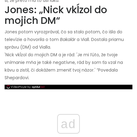
si, že preto ma to asi láka. “
Jones: „Nick vkĺzol do
mojich DM“
Jones potom vyrozprával, čo sa stalo potom, čo išla do
televízie a hovorila o tom
Bakalár
a Viall. Dostala priamu
správu (DM) od Vialla.
'Nick vkĺzol do mojich DM a je rád: 'Je mi ľúto, že tvoje
vnímanie mňa je také negatívne, rád by som ťa vzal na
kávu a zistil, či dokážem zmeniť tvoj názor.' ”Povedala
Shepardovi.
ad