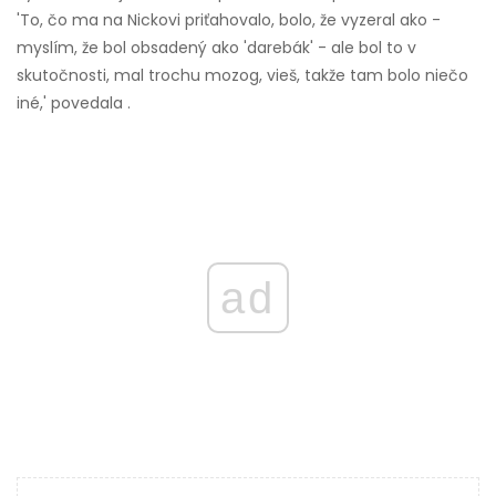
'To, čo ma na Nickovi priťahovalo, bolo, že vyzeral ako -
myslím, že bol obsadený ako 'darebák' - ale bol to v
skutočnosti, mal trochu mozog, vieš, takže tam bolo niečo
iné,' povedala .
ad