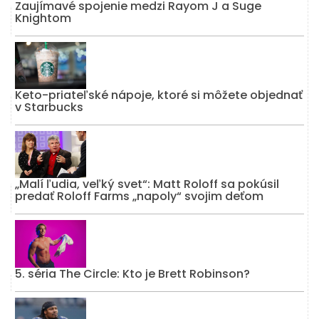
Zaujímavé spojenie medzi Rayom J a Suge
Knightom
Keto-priateľské nápoje, ktoré si môžete objednať
v Starbucks
„Malí ľudia, veľký svet“: Matt Roloff sa pokúsil
predať Roloff Farms „napoly“ svojim deťom
5. séria The Circle: Kto je Brett Robinson?