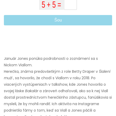
Šou
Január Jones ponúka podrobnosti o zoznámení sa s
Nickom Viallom.
Herečka, známa predovšetkým z role Betty Draper v
Šialení
muži
, sa hovorilo, že chodí s Viallom v roku 2018. Po
viacerých vystúpeniach v talkshow, kde Jones hovorila o
svojej láske
Bakalár
a zároveň odhaľovali, ako sa k nej Viall
dostal prostredníctvom herečkinho zástupcu, fanúšikovia si
mysleli, že by mohli randiť. Ich aktivita na Instagrame
podnietila fámy o tom, keď sa Viall a Jones páčili a