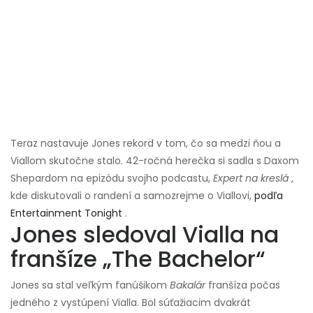
Teraz nastavuje Jones rekord v tom, čo sa medzi ňou a
Viallom skutočne stalo. 42-ročná herečka si sadla s Daxom
Shepardom na epizódu svojho podcastu,
Expert na kreslá
,
kde diskutovali o randení a samozrejme o Viallovi,
podľa
Entertainment Tonight
.
Jones sledoval Vialla na
franšíze „The Bachelor“
Jones sa stal veľkým fanúšikom
Bakalár
franšíza počas
jedného z vystúpení Vialla. Bol súťažiacim dvakrát