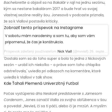
Bachelorette
a objavil sa na
Bakalár v raji
na jednu sezónu,
kým sa nestane bakalárom 2017 a bude hrať vo svojej
vlastnej sezóne reality šou. Jonesová v podcaste priznala,
že sa k Viallovi postavila kriticky.
Zobraziť tento príspevok na Instagrame
V sobotu mám narodeniny a som tu, aby som vám
pripomenul, že čas je konštrukcia.
Príspevok zdieľaný používateľom
Nick Viall
(@nvviall) 26. septembra 2019 o 17:15 PDT
'Dostala som sa do toho super a bola to jedna z Nickových
sezón - urobil ich niekoľko - a práve som toho chlapíka
odstreľovala,' uviedla pri odkazoch na komentáre, ktoré
uviedla k Viallovi v talk show.
Kde Ťahali Plemená Univerzitný Futbal
Počas vystúpenia dňa
Neskoré predstavenie s Jamesom
Cordenom
, Jones označil Vialla za svojho obľúbenca v šou
a povedal: „Nevieš, či sa ti páči, alebo či je mrzúň. A myslím