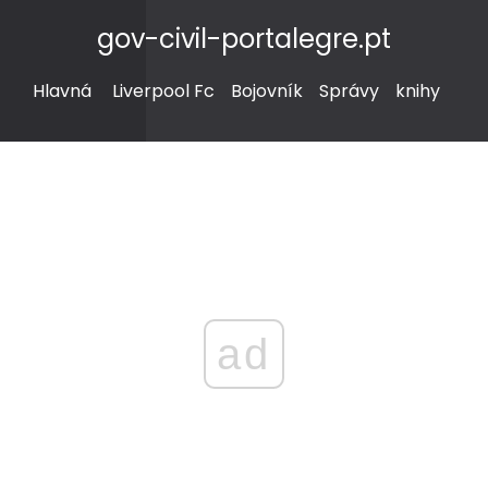
gov-civil-portalegre.pt
Hlavná
Liverpool Fc
Bojovník
Správy
knihy
ad