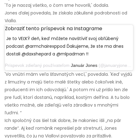
'To je naozaj všetko, o čom sme hovorili,' dodala.
Jones ďalej povedala, že získala zákulisné podrobnosti od
Vialla.
Zobraziť tento príspevok na Instagrame
Je to VEĽKÝ deň, keď môžete navštíviť svoj obľúbený
podcast @armchairexppod Ďakujeme, že ste ma dnes
dostali @daxshepard a @mlpadman !!
Príspevok zdieľaný používateľom
Január Jones
(@januaryjones) 13. januára 2020 o 8:04 PST
'Vo vnútri mám veľa šťavnatých vecí,' povedala. 'Keď vyjdú
z limuzíny a majú tieto malé štetky alebo čokoľvek iné,
producenti im ich odovzdajú.' A potom mi už prišlo len zle
pre ľudí, ktorí dostanú, napríklad, kostým delfína. A tu bolo
všetko možné, ale zdieľajú veľa zárodkov s mnohými
ľuďmi. “
Ich spoločný čas šiel tak dobre, že nakoniec išli „na pár
rande“. Aj keď románik neprešiel pár stretnutí, Jones
vysvetlila, čo ju na Viallovi považovalo za príťažlivé.