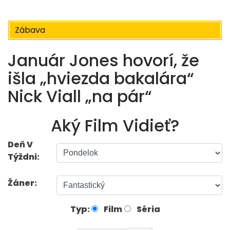
Zábava
Január Jones hovorí, že
išla „hviezda bakalára“
Nick Viall „na pár“
Aký Film Vidieť?
Deň V
Týždni:
Žáner:
Typ:
Film
Séria