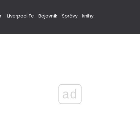
á
Liverpool Fc
Bojovník
Správy
knihy
ad