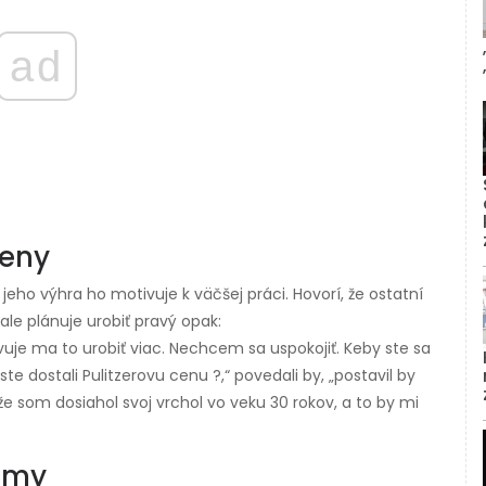
ad
ceny
 jeho výhra ho motivuje k väčšej práci. Hovorí, že ostatní
le plánuje urobiť pravý opak:
uje ma to urobiť viac. Nechcem sa uspokojiť. Keby ste sa
y ste dostali Pulitzerovu cenu ?,“ povedali by, „postavil by
 som dosiahol svoj vrchol vo veku 30 rokov, a to by mi
mmy