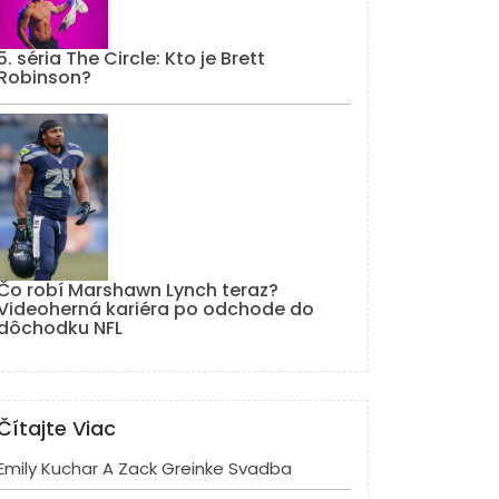
5. séria The Circle: Kto je Brett
Robinson?
Čo robí Marshawn Lynch teraz?
Videoherná kariéra po odchode do
dôchodku NFL
Čítajte Viac
Emily Kuchar A Zack Greinke Svadba