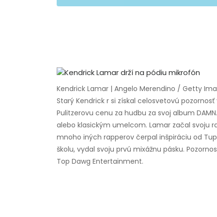
Kendrick Lamar | Angelo Merendino / Getty Im
Starý Kendrick r si získal celosvetovú pozornosť 
Pulitzerovu cenu za hudbu za svoj album DAMN
alebo klasickým umelcom. Lamar začal svoju ra
mnoho iných rapperov čerpal inšpiráciu od Tup
školu, vydal svoju prvú mixážnu pásku. Pozornosť
Top Dawg Entertainment.