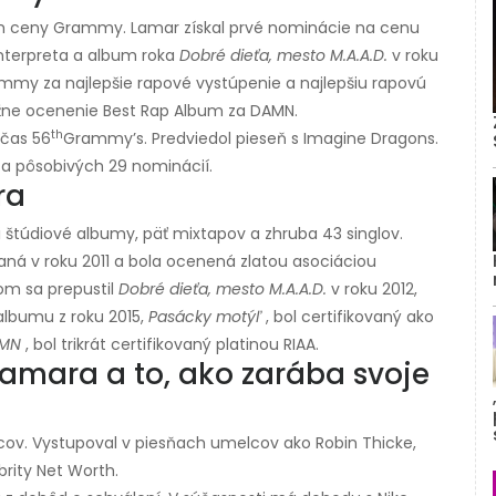
eľom ceny Grammy. Lamar získal prvé nominácie na cenu
nterpreta a album roka
Dobré dieťa, mesto M.A.A.D.
v roku
ammy za najlepšie rapové vystúpenie a najlepšiu rapovú
tížne ocenenie Best Rap Album za DAMN.
th
čas 56
Grammy’s. Predviedol pieseň s Imagine Dragons.
a pôsobivých 29 nominácií.
ra
ri štúdiové albumy, päť mixtapov a zhruba 43 singlov.
aná v roku 2011 a bola ocenená zlatou asociáciou
om sa prepustil
Dobré dieťa, mesto M.A.A.D.
v roku 2012,
 albumu z roku 2015,
Pasácky motýľ
, bol certifikovaný ako
MN
, bol trikrát certifikovaný platinou RIAA.
Lamara a to, ako zarába svoje
cov. Vystupoval v piesňach umelcov ako Robin Thicke,
brity Net Worth.