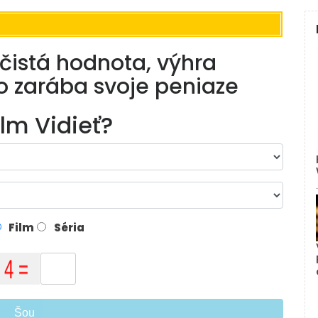
čistá hodnota, výhra
ko zarába svoje peniaze
ilm Vidieť?
Film
Séria
Šou