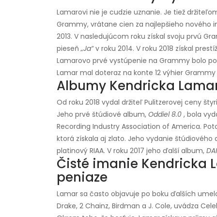
Lamarovi nie je cudzie uznanie. Je tiež držit
Grammy, vrátane cien za najlepšieho nového i
2013. V nasledujúcom roku získal svoju prvú Gr
pieseň
„Ja“
v roku 2014. V roku 2018 získal pres
Lamarovo prvé vystúpenie na Grammy bolo po
Lamar mal doteraz na konte 12 výhier Grammy 
Albumy Kendricka Lama
Od roku 2018 vydal držiteľ Pulitzerovej ceny šty
Jeho prvé štúdiové album,
Oddiel 8.0
, bola vyd
Recording Industry Association of America. Pot
ktorá získala aj zlato. Jeho vydanie štúdiového
platinový RIAA. V roku 2017 jeho ďalší album,
DA
Čisté imanie Kendricka 
peniaze
Lamar sa často objavuje po boku ďalších umel
Drake, 2 Chainz, Birdman a J. Cole, uvádza Cele