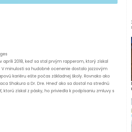
ages
v apríli 2018, keď sa stal prvým rapperom, ktorý získal
. V minulosti sa hudobné ocenenie dostalo jazzovým
povú kariéru ešte počas základnej školy. Rovnako ako
aca Shakura a Dr. Dre. Hneď ako sa dostal na strednú
, ktorú získal z pásky, ho priviedla k podpísaniu zmluvy s