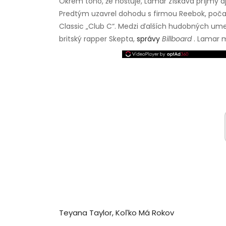
Okrem toho, že hosťuje, Lamar získava príjmy a
Predtým uzavrel dohodu s firmou Reebok, počas 
Classic „Club C“. Medzi ďalších hudobných umel
britský rapper Skepta,
správy
Billboard
. Lamar m
Teyana Taylor, Koľko Má Rokov