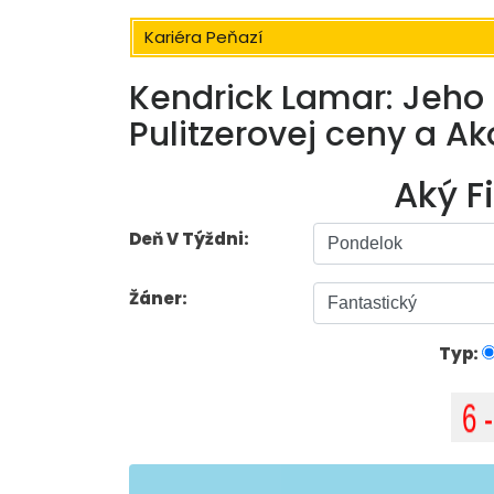
Kariéra Peňazí
Kendrick Lamar: Jeho 
Pulitzerovej ceny a A
Aký F
Deň V Týždni:
Žáner:
Typ: