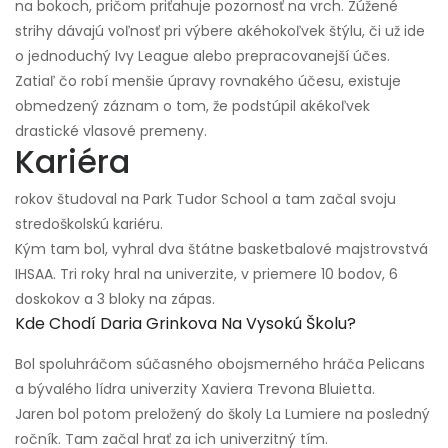
na bokoch, pričom priťahuje pozornosť na vrch. Zúžené
strihy dávajú voľnosť pri výbere akéhokoľvek štýlu, či už ide
o jednoduchý Ivy League alebo prepracovanejší účes.
Zatiaľ čo robí menšie úpravy rovnakého účesu, existuje
obmedzený záznam o tom, že podstúpil akékoľvek
drastické vlasové premeny.
Kariéra
rokov študoval na Park Tudor School a tam začal svoju
stredoškolskú kariéru.
Kým tam bol, vyhral dva štátne basketbalové majstrovstvá
IHSAA. Tri roky hral na univerzite, v priemere 10 bodov, 6
doskokov a 3 bloky na zápas.
Kde Chodí Daria Grinkova Na Vysokú Školu?
Bol spoluhráčom súčasného obojsmerného hráča Pelicans
a bývalého lídra univerzity Xaviera Trevona Bluietta.
Jaren bol potom preložený do školy La Lumiere na posledný
ročník. Tam začal hrať za ich univerzitný tím.