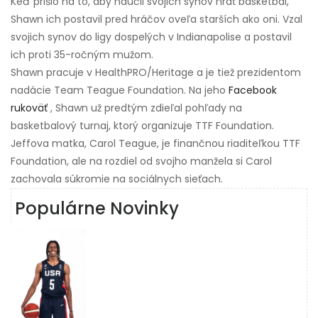
Keď prišlo na to, aby naučil svojich synov hrať basketbal,
Shawn ich postavil pred hráčov oveľa starších ako oni. Vzal
svojich synov do ligy dospelých v Indianapolise a postavil
ich proti 35-ročným mužom.
Shawn pracuje v HealthPRO/Heritage a je tiež prezidentom
nadácie Team Teague Foundation. Na jeho
Facebook
rukoväť
, Shawn už predtým zdieľal pohľady na
basketbalový turnaj, ktorý organizuje TTF Foundation.
Jeffova matka, Carol Teague, je finančnou riaditeľkou TTF
Foundation, ale na rozdiel od svojho manžela si Carol
zachovala súkromie na sociálnych sieťach.
Populárne Novinky