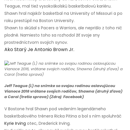
Teague, mal tiež vysokoškolskú basketbalovú kariéru.
Shawn hral najskôr basketbal na University of Missouri a po
roku prestúpil na Boston University.
Shawn to skúšal s Pacers a Warriors, ale neprišlo z toho nič
plodné. Namiesto toho sa rozhodol žiť svoje sny
prostredníctvom svojich synov.
Ako Starý Je Antonio Brown Jr.
Jeff Teague (L) na snímke so svojou rodinou oslavujúcou
Vianoce 2016 vrátane svojich rodičov, Shawna (druhý zľava)
a Carol (tretia sprava) (Zdroj: Facebook)
V Bostone hral Shawn pod vedením legendárneho
basketbalového trénera Ricka Pitina a bol s ním spoluhráč
Kyrie Irving
otec, Drederick Irving.