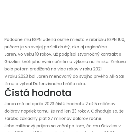
Podobne mu ESPN udelila ôsme miesto v rebríčku ESPN 100,
pričom je vo svojej pozícii druhý, ako aj regionálne.
Jaren, vo veku 18 rokov, už podpísal štvorročný kontrakt s
Grizzlies kvôli jeho výnimočnému výkonu na ihrisku. Zmluva
bola potom predĺžená na viac rokov v roku 2021.
V roku 2023 bol Jaren menovaný do svojho prvého All-Star
tímu a vyhral Defenzívneho hráča roka.
Čistá hodnota
Jaren má od apríla 2023 čistú hodnotu 2 až 5 miliónov
dolárov napriek tomu, že má len 23 rokov. Odhaduje sa, že
zarába základný plat 27 miliónov dolárov ročne.
Jeho miliónový príjem sa začal po tom, čo mu Grizzlies v