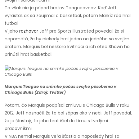
To však nie je prípad bratov Teagueovcov. Keď Jeff
vyrastal, ak sa zaujímal o basketbal, potom Markíz rád hral
futbal.
V jeho
rozhovor
Jeff pre Sports Illustrated povedal, že si
nepamätá, že by niekedy hral jeden na jedného so svojím
bratom. Marquis bol neskoro kvitnúci a ich otec Shawn ho
prinútil hrať basketbal.
Marquis Teague na snímke počas svojho pôsobenia v
Chicago Bulls (Zdroj: Twitter)
Potom, čo Marquis podpísal zmluvu s Chicago Bulls v roku
2012, Jeff naznačil, že to bol zápas ako v nebi. Jeff povedal,
že je šťastný, že jeho brat išiel do tímu s tvrdými
pracovníkmi.
V NBA nemal Marquis veľa šťastia a naposledy hral za