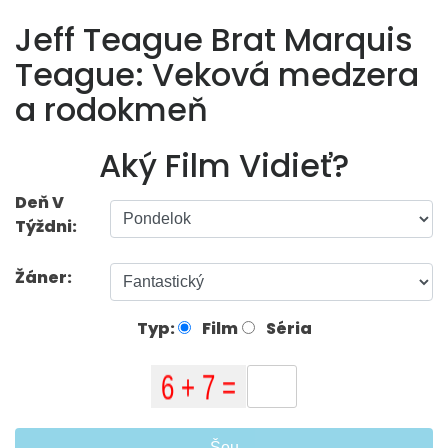
Jeff Teague Brat Marquis
Teague: Veková medzera
a rodokmeň
Aký Film Vidieť?
Deň V
Týždni:
Žáner:
Typ:
Film
Séria
Šou