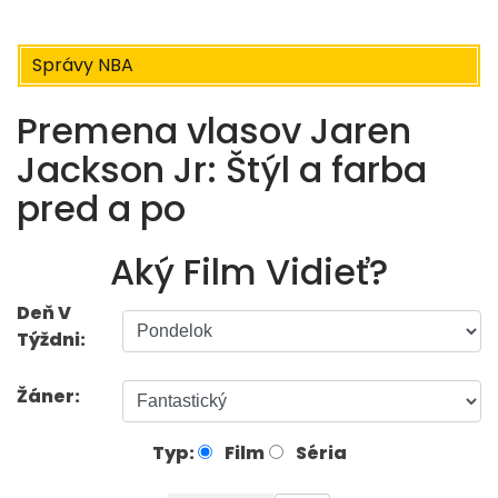
Správy NBA
Premena vlasov Jaren
Jackson Jr: Štýl a farba
pred a po
Aký Film Vidieť?
Deň V
Týždni:
Žáner:
Typ:
Film
Séria