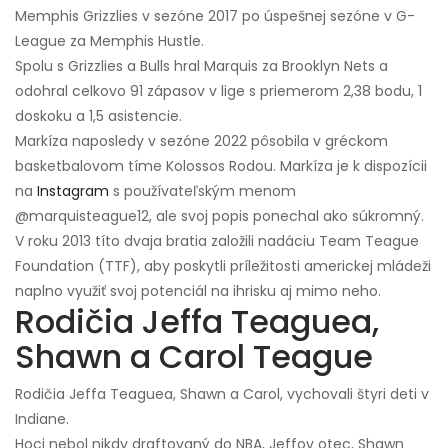
Memphis Grizzlies v sezóne 2017 po úspešnej sezóne v G-
League za Memphis Hustle.
Spolu s Grizzlies a Bulls hral Marquis za Brooklyn Nets a
odohral celkovo 91 zápasov v lige s priemerom 2,38 bodu, 1
doskoku a 1,5 asistencie.
Markíza naposledy v sezóne 2022 pôsobila v gréckom
basketbalovom tíme Kolossos Rodou. Markíza je k dispozícii
na
Instagram
s používateľským menom
@marquisteague12, ale svoj popis ponechal ako súkromný.
V roku 2013 títo dvaja bratia založili nadáciu Team Teague
Foundation (TTF), aby poskytli príležitosti americkej mládeži
naplno využiť svoj potenciál na ihrisku aj mimo neho.
Rodičia Jeffa Teaguea,
Shawn a Carol Teague
Rodičia Jeffa Teaguea, Shawn a Carol, vychovali štyri deti v
Indiane.
Hoci nebol nikdy draftovaný do NBA, Jeffov otec, Shawn