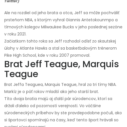
Twitter)
Ale na rozdiel od jeho brata a otca, Jeff sa môže pochváliť
prsteňom NBA, s ktorým vyhral Giannis Antetokounmpo a
tímových kolegov Milwaukee Bucks v jeho poslednej sezóne
v roku 2021.
Začiatkom tohto roka sa Jeff rozhodol odísť zo skautskej
úlohy v Atlante Hawks a stal sa basketbalovým trénerom
Pike High School, kde v roku 2007 promoval.
Brat Jeff Teague, Marquis
Teague
Brat Jeffa Teaguea, Marquis Teague, hral za tri tímy NBA.
Markíz je o päť rokov mladší ako jeho starší brat.
Títo dvaja bratia majú aj ďalší pár súrodencov, ktorí sa
držali ďaleko od pozornosti verejnosti. Vo väčšine
súrodeneckých príbehov by ste pravdepodobne počuli, ako
si športovci spomínajú na časy, keď tento šport hrávali so
svojimi súrodencami.