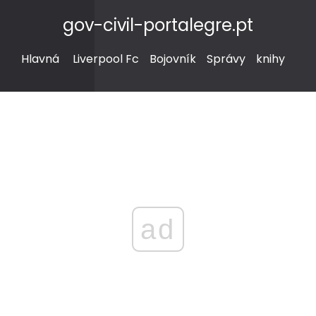
gov-civil-portalegre.pt
Hlavná
Liverpool Fc
Bojovník
Správy
knihy
ad