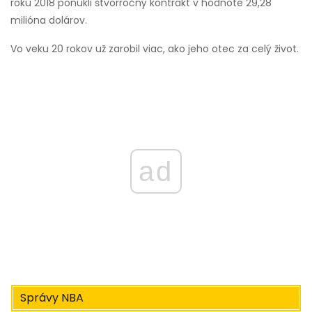
roku 2018 ponúkli štvorročný kontrakt v hodnote 29,28
milióna dolárov.
Vo veku 20 rokov už zarobil viac, ako jeho otec za celý život.
ad
Správy NBA