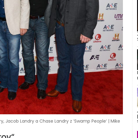
dry, Jacob Landry a Chase Landry z ‘Swamp People‘ | Mike
rov“