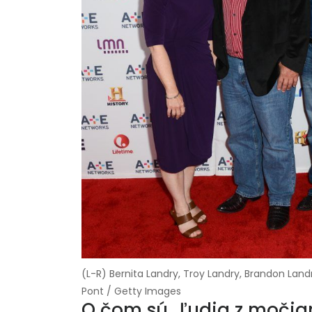
(L-R) Bernita Landry, Troy Landry, Brandon Lan
Pont / Getty Images
O čom sú „ľudia z močia