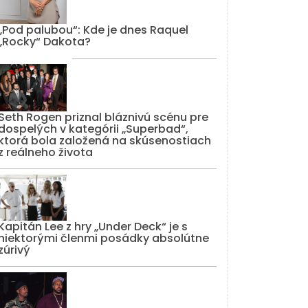
„Pod palubou“: Kde je dnes Raquel
„Rocky“ Dakota?
Seth Rogen priznal bláznivú scénu pre
dospelých v kategórii „Superbad“,
ktorá bola založená na skúsenostiach
z reálneho života
Kapitán Lee z hry „Under Deck“ je s
niektorými členmi posádky absolútne
zúrivý