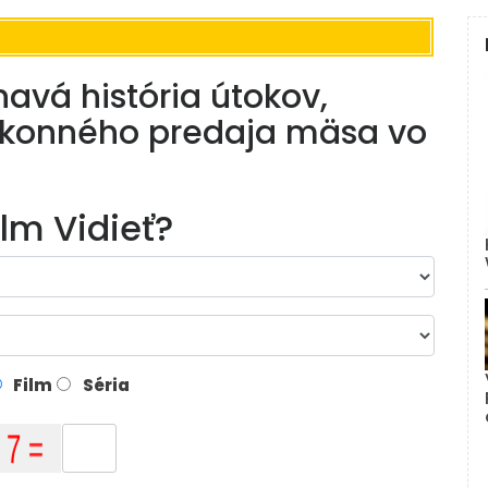
navá história útokov,
ákonného predaja mäsa vo
ilm Vidieť?
Film
Séria