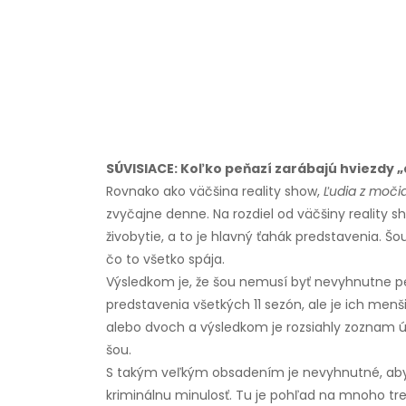
SÚVISIACE: Koľko peňazí zarábajú hviezdy
Rovnako ako väčšina reality show,
Ľudia z moči
zvyčajne denne. Na rozdiel od väčšiny reality 
živobytie, a to je hlavný ťahák predstavenia. Šou
čo to všetko spája.
Výsledkom je, že šou nemusí byť nevyhnutne p
predstavenia všetkých 11 sezón, ale je ich men
alebo dvoch a výsledkom je rozsiahly zoznam úč
šou.
S takým veľkým obsadením je nevyhnutné, aby n
kriminálnu minulosť. Tu je pohľad na mnoho tr