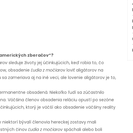
 „amerických zberačov“?
arov
sleduje životy jej účinkujúcich, keď robia to, čo
show, obsadenie
Ľudia z močiarov
loviť aligátorov na
 sa zameriava aj na iné veci, ale lovenie aligátorov je to,
ermanentne obsadená. Niekoľko ľudí sa zúčastnilo
šina. Väčšina členov obsadenia reláciu opustí po sezóne
inkujúcich, ktorý je väčší ako obsadenie väčšiny reality
iektorí bývalí členovia hereckej zostavy mali
estných činov
Ľudia z močiarov
spáchali alebo boli