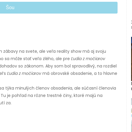
Šou
m zábavy na svete, ale veľa reality show má aj svoju
o sa môže stať veľa zlého, ale pre
Ľudia z močiarov
dohadov so zákonom. Aby som bol spravodlivý, na rozdiel
el’s
Ľudia z močiarov
má obrovské obsadenie, a to hlavne
 sa týka minulých členov obsadenia, ale súčasní členovia
. Tu je pohľad na rôzne trestné činy, ktoré majú na
tí za.