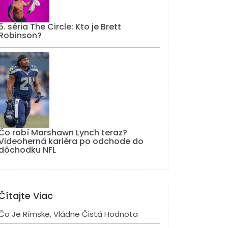
5. séria The Circle: Kto je Brett
Robinson?
Čo robí Marshawn Lynch teraz?
Videoherná kariéra po odchode do
dôchodku NFL
Čítajte Viac
Čo Je Rímske, Vládne Čistá Hodnota