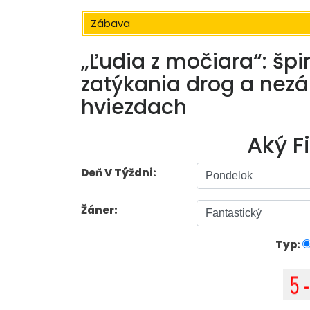
Zábava
„Ľudia z močiara“: špi
zatýkania drog a nez
hviezdach
Aký F
Deň V Týždni:
Žáner:
Typ: