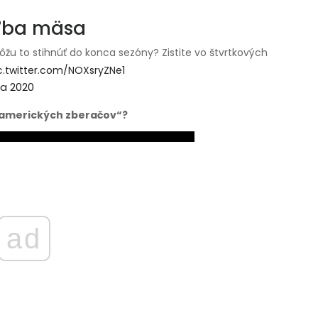
eľba mäsa
ôžu to stihnúť do konca sezóny? Zistite vo štvrtkových
c.twitter.com/NOXsryZNe1
íla 2020
 „amerických zberačov“?
ad