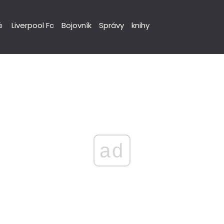
á
Liverpool Fc
Bojovník
Správy
knihy
ad