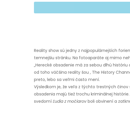
Reality show sú jedny z najpopulárnejších forie
temnejšiu stránku. Na fotoaparáte aj mimo neh
„Herecké obsadenie má za sebou dlhú históriu 
od toho väčšina reality šou , The History Chann
preto, lebo sa veľmi často mení.
Výsledkom je, že veľa z týchto trestných činov
obsadenia majú tiež trochu kriminálnej histórie
svedomí
Ľudia z močiarov
boli obvinení a zatknu