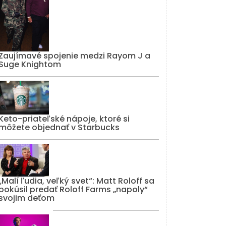
Zaujímavé spojenie medzi Rayom J a
Suge Knightom
Keto-priateľské nápoje, ktoré si
môžete objednať v Starbucks
„Malí ľudia, veľký svet“: Matt Roloff sa
pokúsil predať Roloff Farms „napoly“
svojim deťom