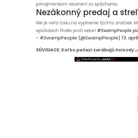
prinajmenšom obvinení zo spáchania.
Nezákonný predaj a str
Nie je veľa času na vyplnenie týchto značiek. M
epizódach finále proti sebe!
#SwampPeople
pi
- #SwampPeople (@SwampPeople)
13. apr
SÚVISIACE: Koľko peňazí zarábajú hviezdy