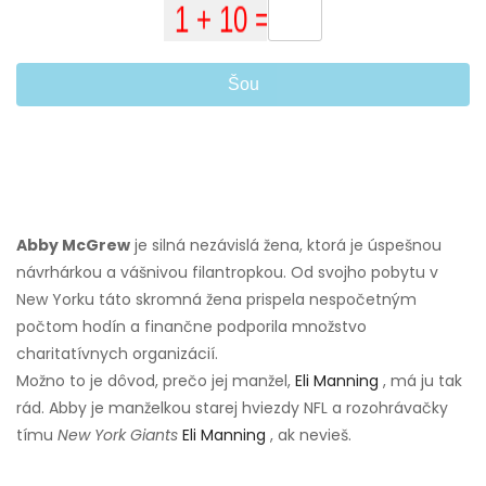
Šou
Abby McGrew
je silná nezávislá žena, ktorá je úspešnou
návrhárkou a vášnivou filantropkou. Od svojho pobytu v
New Yorku táto skromná žena prispela nespočetným
počtom hodín a finančne podporila množstvo
charitatívnych organizácií.
Možno to je dôvod, prečo jej manžel,
Eli Manning
, má ju tak
rád. Abby je manželkou starej hviezdy NFL a rozohrávačky
tímu
New York Giants
Eli Manning
, ak nevieš.