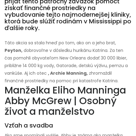
prijať tento päťročný záväzok pomôcť
získať finančné prostriedky na
vybudovanie tejto najmodernejšej kliniky,
ktorá bude slúžiť rodinám v Mississippi po
ďalšie roky.
Táto akcia sa stala hneď po tom, ako on a jeho brat,
Peyton,
dobrovoľne v dôsledku hurikánu Katrina. Za ten
čas pomohli obyvateľom New Orleans dodať 30 000 libier,
približne 14 000 kg vody, Gatorade, detskú výživu, pemzu a
vankúše. Aj ich otec
, Archie Manning,
zhromaždil
finančné prostriedky na pomoc pri katastrofe Katrina.
Manželka Eliho Manninga
Abby McGrew | Osobný
život a manželstvo
Vzťah a svadba
Ako sme spomínali vyššie, Abby je známa ako manželka