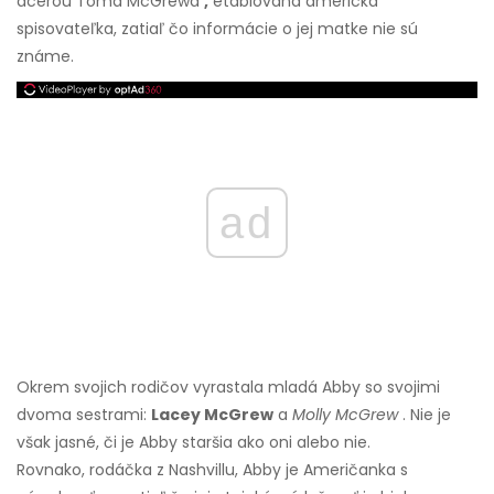
dcérou Toma McGrewa
,
etablovaná americká
spisovateľka, zatiaľ čo informácie o jej matke nie sú
známe.
ad
Okrem svojich rodičov vyrastala mladá Abby so svojimi
dvoma sestrami:
Lacey McGrew
a
Molly McGrew
. Nie je
však jasné, či je Abby staršia ako oni alebo nie.
Rovnako, rodáčka z Nashvillu, Abby je Američanka s