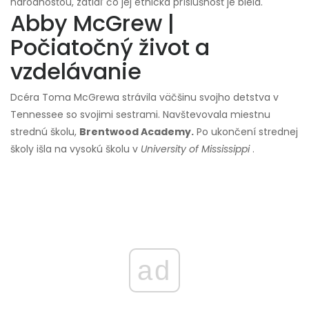
národnosťou, zatiaľ čo jej etnická príslušnosť je biela.
Abby McGrew |
Počiatočný život a
vzdelávanie
Dcéra Toma McGrewa strávila väčšinu svojho detstva v
Tennessee so svojimi sestrami. Navštevovala miestnu
strednú školu,
Brentwood Academy.
Po ukončení strednej
školy išla na vysokú školu v
University of Mississippi
.
ad