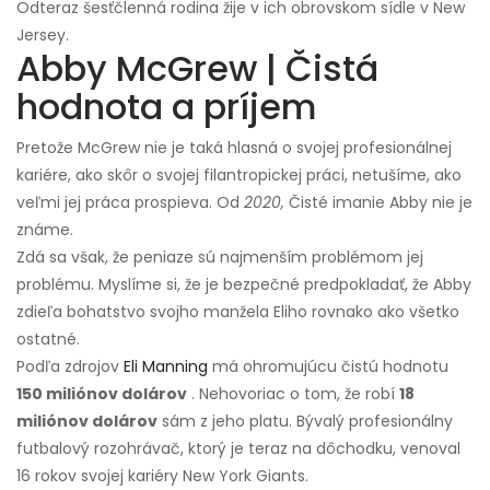
Odteraz šesťčlenná rodina žije v ich obrovskom sídle v New
Jersey.
Abby McGrew | Čistá
hodnota a príjem
Pretože McGrew nie je taká hlasná o svojej profesionálnej
kariére, ako skôr o svojej filantropickej práci, netušíme, ako
veľmi jej práca prospieva. Od
2020,
Čisté imanie Abby nie je
známe.
Zdá sa však, že peniaze sú najmenším problémom jej
problému. Myslíme si, že je bezpečné predpokladať, že Abby
zdieľa bohatstvo svojho manžela Eliho rovnako ako všetko
ostatné.
Podľa zdrojov
Eli Manning
má ohromujúcu čistú hodnotu
150 miliónov dolárov
. Nehovoriac o tom, že robí
18
miliónov dolárov
sám z jeho platu. Bývalý profesionálny
futbalový rozohrávač, ktorý je teraz na dôchodku, venoval
16 rokov svojej kariéry New York Giants.