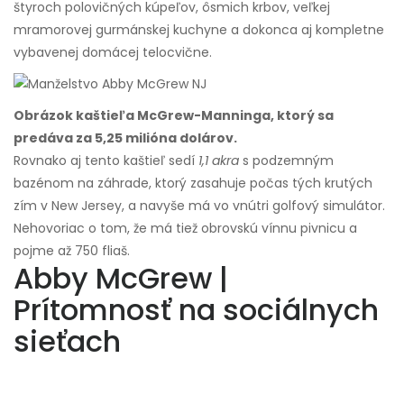
štyroch polovičných kúpeľov, ôsmich krbov, veľkej
mramorovej gurmánskej kuchyne a dokonca aj kompletne
vybavenej domácej telocvične.
Obrázok kaštieľa McGrew-Manninga, ktorý sa
predáva za 5,25 milióna dolárov.
Rovnako aj tento kaštieľ sedí
1,1 akra
s podzemným
bazénom na záhrade, ktorý zasahuje počas tých krutých
zím v New Jersey, a navyše má vo vnútri golfový simulátor.
Nehovoriac o tom, že má tiež obrovskú vínnu pivnicu a
pojme až 750 fliaš.
Abby McGrew |
Prítomnosť na sociálnych
sieťach