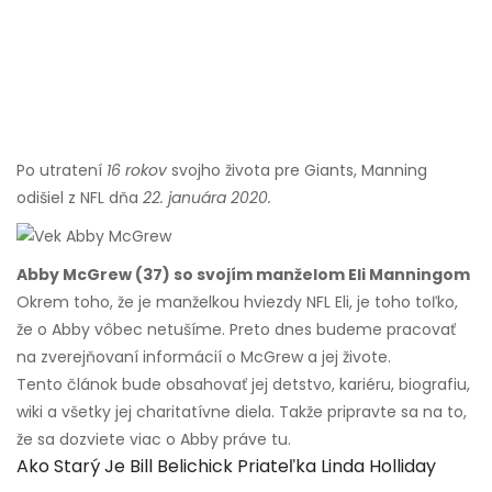
Po utratení
16 rokov
svojho života pre Giants, Manning
odišiel z NFL dňa
22. januára 2020.
Abby McGrew (37) so svojím manželom Eli Manningom
Okrem toho, že je manželkou hviezdy NFL Eli, je toho toľko,
že o Abby vôbec netušíme. Preto dnes budeme pracovať
na zverejňovaní informácií o McGrew a jej živote.
Tento článok bude obsahovať jej detstvo, kariéru, biografiu,
wiki a všetky jej charitatívne diela. Takže pripravte sa na to,
že sa dozviete viac o Abby práve tu.
Ako Starý Je Bill Belichick Priateľka Linda Holliday