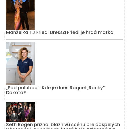
Manželka TJ Friedl Dressa Friedl je hrdá matka
„Pod palubou“: Kde je dnes Raquel „Rocky“
Dakota?
Seth Rogen priznal bláznivú scénu pre dospelých