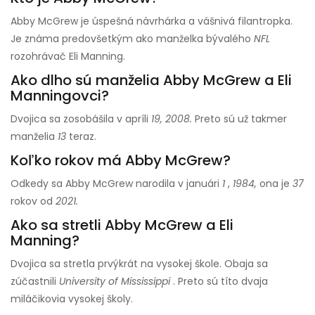
Abby McGrew je úspešná návrhárka a vášnivá filantropka.
Je známa predovšetkým ako manželka bývalého
NFL
rozohrávač Eli Manning.
Ako dlho sú manželia Abby McGrew a Eli
Manningovci?
Dvojica sa zosobášila v apríli
19, 2008.
Preto sú už takmer
manželia
13
teraz.
Koľko rokov má Abby McGrew?
Odkedy sa Abby McGrew narodila v januári
1
,
1984,
ona je
37
rokov od
2021.
Ako sa stretli Abby McGrew a Eli
Manning?
Dvojica sa stretla prvýkrát na vysokej škole. Obaja sa
zúčastnili
University of Mississippi
. Preto sú títo dvaja
miláčikovia vysokej školy.