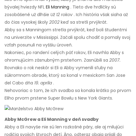
bývalej hviezdy NFL
Eli Manning
. Tieto dve hrdličky sú
zosobášené už dlhšie
Už 12 rokov
. Ich história však siaha až
do čias vysokej školy
2002
keď sa stretli prvýkrát.
Abby sa s Manningom stretla prvýkrát, keď boli študentmi
na univerzite v Mississippi. Začali spolu chodiť a pomaly svoj
vzťah posunuli na vyššiu úroveň.
Nakoniec, po randení celých päť rokov, Eli navrhla Abby s
ohromujúcim zásnubným prsteňom. Zasnúbili sa
2007.
Rovnako o rok neskôr si Eli a Abby vymenili sľuby na
súkromnom obrade, ktorý sa konal v mexickom San Jose
del Cabo dňa
19. apríla
.
Nehovoriac o tom, že ich svadba sa konala krátko po prvom
Eliho prvom prstene Super Bowlu s New York Giants.
Abby McGrew a Eli Manning v deň svadby
Abby a Eli navyše nie sú len rozkošné páry, ale aj milujúci
rodičia svojich štyroch detí. Áno, odteraz obaja prijali do