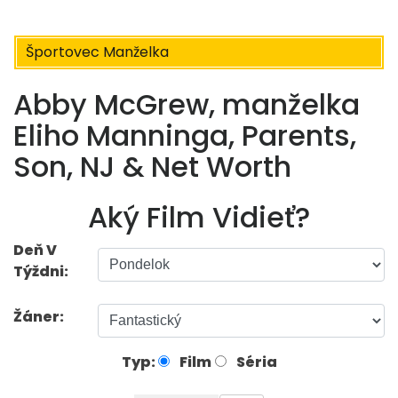
Športovec Manželka
Abby McGrew, manželka
Eliho Manninga, Parents,
Son, NJ & Net Worth
Aký Film Vidieť?
Deň V
Týždni:
Žáner:
Typ:
Film
Séria