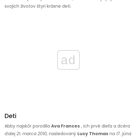
svojich životov štyri krásne deti.
ad
Deti
Abby najskôr porodila
Ava Frances
, ich prvé dieťa a dcéra
ďalej
21. marca 2010,
nasledovaný
Lucy Thomas
na
17. júna