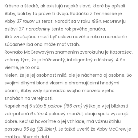
Krásne a štedré, ak existujú nejaké slová, ktoré by opísali
Abby, boli by to práve tí dvaja. Rodáčka z Tennessee je
Abby
37 rokov
už teraz. Narodiť sa v roku
1984,
McGrew ju
oslávil
37. narodeniny
tento rok prvého januára.
Aké vzrušujúce musí byť oslava nového roka a narodenín
súčasne? Iba ona môže mať vzťah.
Rovnako McGrewovým znamením zverokruhu je Kozorožec,
známy tým, že je húževnatý, inteligentný a láskavý. A čo
vieme, je to ona.
Nielen, že je jej osobnosť milá, ale je nádherná aj osobne. So
svojimi dlhými blond vlasmi a ohromujúcimi hnedými
očami, Abby vždy sprevádza svojho manžela v jeho
snahách na verejnosti.
Napriek nej
5 stôp 5 palcov (166 cm)
výška je v jej blízkosti
zakrpatená
6 stôp 4
palcový manžel, obaja spolu vyzerajú
dobre. Keď už hovoríme o jej vzhľade, má vážnu štíhlu
postavu
55 kg (121 libier).
Je ťažké uveriť, že Abby McGrew je
matkou štyroch detí.