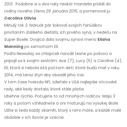
2013
. Podobne si o dva roky neskôr manželia pridali do
rodiny nového člena
29. januára 2015,
a pomenoval ju
Caroline Olivia
.
Minulý rok
3. február
pár šokoval svojich fanúšikov
privítaním ďalšieho dieťaťa, ich prvého syna, v nedeľu na
Super Bowle. Dvojica dala svojmu synovi meno
Elisha
Manning
po samotnom Eli.
Podľa Newsday sa chlapček narodil tesne po polnoci a
pripojil sa k svojim sestrám: Ave (7), Lucy (5) a Caroline (4).
Eli, ktorá si nebola istá počtom detí, ktoré budú mať v roku
2014, má teraz štyri aby obsadil jeho čas.
V tom čase hviezda NFL zdieľala s USA najlepšie otcovské
rady, aké kedy dostala, ktoré stále platia.
Ubehne rýchlo. Počujete to od mnohých rodičov. Majú 3
roky a potom vzhliadnete a oni maturujú na vysokej škole.
Užite si teda každý okamih, ktorý s nimi máte, a každé malé
obdobie v ich živote je vzácne.