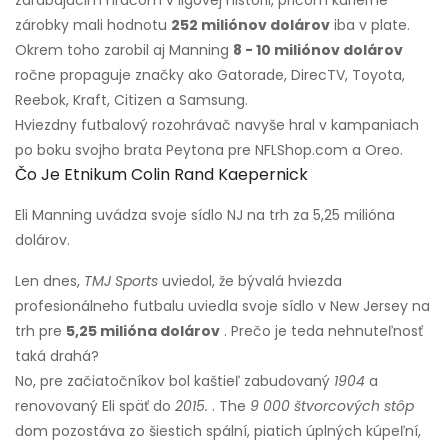
zarábajúcim hráčom v ligovej histórii, pričom kariérne
zárobky mali hodnotu
252 miliónov dolárov
iba v plate.
Okrem toho zarobil aj Manning
8 - 10 miliónov dolárov
ročne propaguje značky ako Gatorade, DirecTV, Toyota,
Reebok, Kraft, Citizen a Samsung.
Hviezdny futbalový rozohrávač navyše hral v kampaniach
po boku svojho brata Peytona pre NFLShop.com a Oreo.
Čo Je Etnikum Colin Rand Kaepernick
Eli Manning uvádza svoje sídlo NJ na trh za 5,25 milióna
dolárov.
Len dnes,
TMJ Sports
uviedol, že bývalá hviezda
profesionálneho futbalu uviedla svoje sídlo v New Jersey na
trh pre
5,25 milióna dolárov
. Prečo je teda nehnuteľnosť
taká drahá?
No, pre začiatočníkov bol kaštieľ zabudovaný
1904
a
renovovaný Eli späť do
2015.
. The
9 000 štvorcových stôp
dom pozostáva zo šiestich spální, piatich úplných kúpeľní,