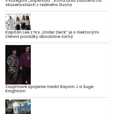
v kategórii „Superbad“, ktorá bola založená na
skúsenostiach z reálneho života
Kapitán Lee z hry „Under Deck“ je s niektorými
členmi posádky absolútne zúrivý
Zaujímavé spojenie medzi Rayom J a Suge
Knightom