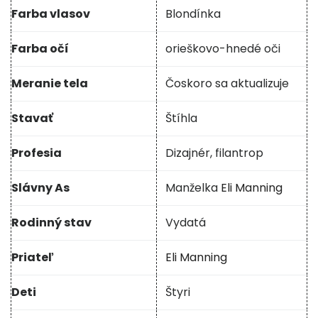
Farba vlasov
Blondínka
Farba očí
orieškovo-hnedé oči
Meranie tela
Čoskoro sa aktualizuje
Stavať
Štíhla
Profesia
Dizajnér, filantrop
Slávny As
Manželka
Eli Manning
Rodinný stav
Vydatá
Priateľ
Eli Manning
Deti
Štyri