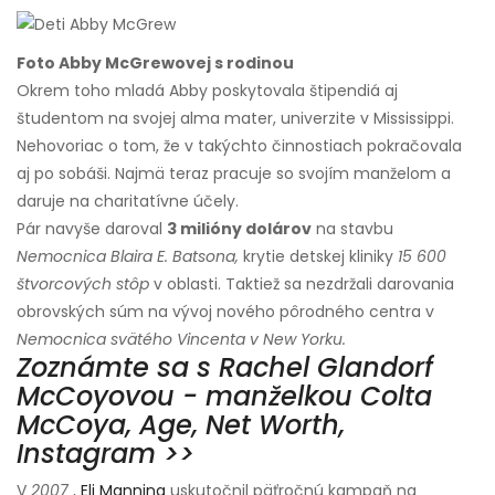
Foto Abby McGrewovej s rodinou
Okrem toho mladá Abby poskytovala štipendiá aj
študentom na svojej alma mater, univerzite v Mississippi.
Nehovoriac o tom, že v takýchto činnostiach pokračovala
aj po sobáši. Najmä teraz pracuje so svojím manželom a
daruje na charitatívne účely.
Pár navyše daroval
3 milióny dolárov
na stavbu
Nemocnica Blaira E. Batsona,
krytie detskej kliniky
15 600
štvorcových stôp
v oblasti. Taktiež sa nezdržali darovania
obrovských súm na vývoj nového pôrodného centra v
Nemocnica svätého Vincenta v New Yorku.
Zoznámte sa s Rachel Glandorf
McCoyovou - manželkou Colta
McCoya, Age, Net Worth,
Instagram >>
V
2007
,
Eli Manning
uskutočnil päťročnú kampaň na