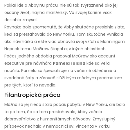
Pokiaľ ide o Abbyinu prácu, nie sú tak zvýraznené ako jej
osobný život, najmä manželský. Vo svojej kariére však
dosiahla zmysel.
Rovnako bolo spomenuté, že Abby skutočne presiahla zlato,
keď sa presťahovala do New Yorku. Tam skutočne vynikala
ako návrhárka a ešte viac obnovila svoj vzťah s Manningom.
Napriek tomu McGrew šliapal aj v iných oblastiach.
Počas jedného obdobia pracoval McGrew ako account
executive pre návrhára
Pamela roland
kde sa veľa
naučila. Pamela sa špecializuje na večerné oblečenie a
svadobné šaty a zároveň slúži iným módnym predmetom
pre tých, ktorí to nevedia.
Filantropická práca
Možno sa jej niečo stalo počas pobytu v New Yorku, ale bolo
to po tom, čo sa tam presťahovala, Abby začala
dobrovoľníctvo z humanitárnych dôvodov. Zmysluplný
príspevok nechala v nemocnici sv. Vincenta v Yorku.