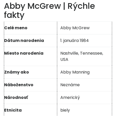
Abby McGrew | Rýchle
fakty
Celé meno
Abby McGrew
Dátum narodenia
1. januára 1984
Miesto narodenia
Nashville, Tennessee,
USA
Známy ako
Abby Manning
Náboženstvo
Neznáme
Národnosť
Americký
Etnicita
biely