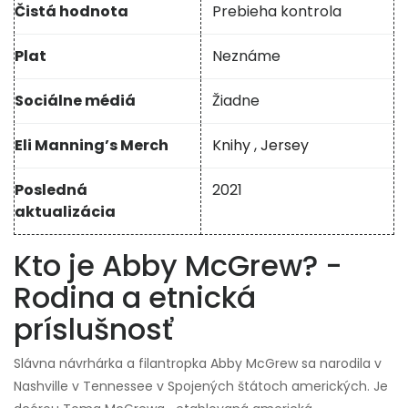
Čistá hodnota
Prebieha kontrola
Plat
Neznáme
Sociálne médiá
Žiadne
Eli Manning’s Merch
Knihy
,
Jersey
Posledná
2021
aktualizácia
Kto je Abby McGrew? -
Rodina a etnická
príslušnosť
Slávna návrhárka a filantropka Abby McGrew sa narodila v
Nashville v Tennessee v Spojených štátoch amerických. Je