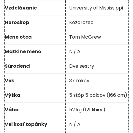
Vzdelávanie
University of Mississippi
Horoskop
Kozorožec
Meno otca
Tom McGrew
Matkine meno
N / A
Súrodenci
Dve sestry
Vek
37 rokov
Výška
5 stôp 5 palcov (166 cm)
Váha
52 kg (121 libier)
Veľkosť topánky
N / A