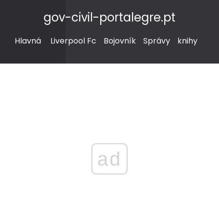
gov-civil-portalegre.pt
Hlavná
Liverpool Fc
Bojovník
Správy
knihy
ad