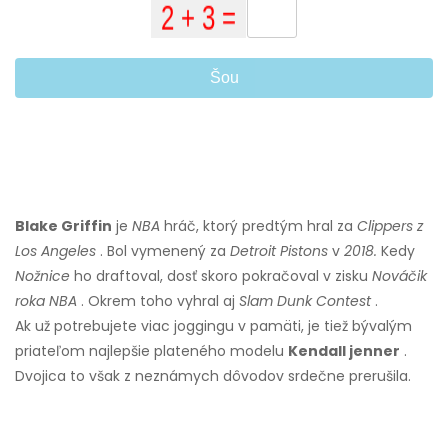
Šou
Blake Griffin
je
NBA
hráč, ktorý predtým hral za
Clippers z
Los Angeles
. Bol vymenený za
Detroit Pistons
v
2018.
Kedy
Nožnice
ho draftoval, dosť skoro pokračoval v zisku
Nováčik
roka NBA
. Okrem toho vyhral aj
Slam Dunk Contest
.
Ak už potrebujete viac joggingu v pamäti, je tiež bývalým
priateľom najlepšie plateného modelu
Kendall jenner
.
Dvojica to však z neznámych dôvodov srdečne prerušila.