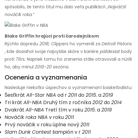
spôsobilo, že tento titul mu dalo veľa publikácií
„Najväčší
nováčik roka.“
Blake Griffin hrajúci proti čarodejníkom
Rýchlo dopredu
2018;
Clippers ho vymenili za
Detroit Pistons
, kde dosiahol svoje najvyššie skóre v kariére
päťdesiat
body
proti
76rs.
Napriek tomu ho zranenia stále otravovali a nútili
ho, aby minul
2019-20
sezóna.
Ocenenia a vyznamenania
Nasleduje niekoľko úspechov a vyznamenaní basketbalistu:
Šesťkrát
All-Star NBA
od r
2011
do
2015.
a
2019
Tri krát
All-NBA
Druhý tím z ročníka
2012
do
2014
Dvakrát
All-NBA
Tretí tím v roku
2015.
a
2019
Nováčik roka NBA
v roku
2011
Prvý nováčik v roku úplne nový
2011
Slam Dunk Contest
šampión v r
2011