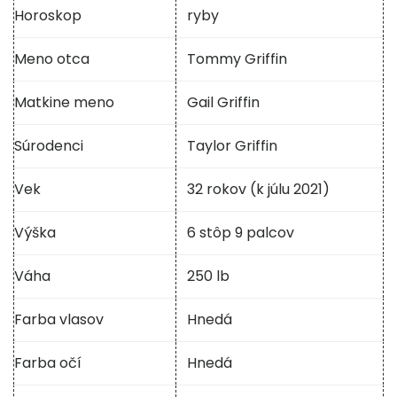
Horoskop
ryby
Meno otca
Tommy Griffin
Matkine meno
Gail Griffin
Súrodenci
Taylor Griffin
Vek
32 rokov (k júlu 2021)
Výška
6 stôp 9 palcov
Váha
250 lb
Farba vlasov
Hnedá
Farba očí
Hnedá