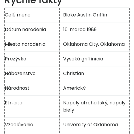
Celé meno
Blake Austin Griffin
Dátum narodenia
16. marca 1989
Miesto narodenia
Oklahoma City, Oklahoma
Prezývka
Vysoká griffinícia
Náboženstvo
Christian
Národnosť
Americký
Etnicita
Napoly afrohaitský, napoly
biely
Vzdelávanie
University of Oklahoma