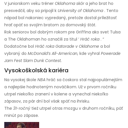
V juniorskom veku tréner
Oklahoma skôr
a jeho brat ho
presvedčil, aby sa pripojil k
University of Oklahoma
. Tento
nápad bol nakoniec vypredaný, pretože dostal príležitosť
hrať opäť so svojím bratom za domovský štát.
Rok seniorov bol dobrým rokom pre Griffina ako svet Tulsa
a The Oklahoman ho označili za titul ‘
Hráč roka
. “
Dodatočne bol
Hráč roka Gatorade v Oklahome
a bol
vybraný do
McDonald’s All-American,
kde vyhral
Powerade
Jam Fest Slam Dunk Contest.
Vysokoškolská kariéra
Na vysokej škole
NBA
hráč sa čoskoro stal najpopulárnejším
a najlepšie hodnoteným nováčikom. Už v prvom ročníku
utrpel niekoľko zranení v kolene a vynechal niekoľko
zápasov, za pár dní bol však späť na ihrisku.
The
31-ročný
tiež utrpel otras mozgu v druhom ročníku, päť
minút po zápase.