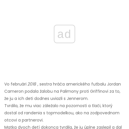
ad
Vo februári
2018
, sestra hráča amerického futbalu Jordan
Cameron podala žalobu na Palimony proti Griffinovi za to,
že ju a ich deti dodnes uviazli s Jennerom.
Tvrdila, že mu viac záležalo na pozornosti a tlači, ktorý
dostal od randenia s topmodelkou, ako na zodpovednom
otcovi a partnerovi.
Matka dvoch detí dokonca tvrdila, že ju úplne zaslepil a dal