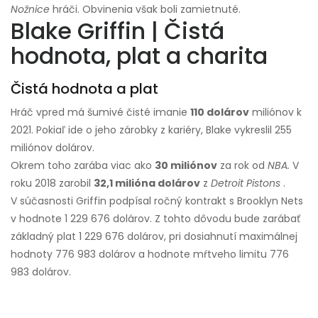
Nožnice
hráči. Obvinenia však boli zamietnuté.
Blake Griffin | Čistá
hodnota, plat a charita
Čistá hodnota a plat
Hráč vpred má šumivé čisté imanie
110 dolárov
miliónov k
2021. Pokiaľ ide o jeho zárobky z kariéry, Blake vykreslil 255
miliónov dolárov.
Okrem toho zarába viac ako
30 miliónov
za rok od
NBA.
V
roku 2018 zarobil
32,1 milióna dolárov
z
Detroit Pistons
.
V súčasnosti Griffin podpísal ročný kontrakt s Brooklyn Nets
v hodnote 1 229 676 dolárov. Z tohto dôvodu bude zarábať
základný plat 1 229 676 dolárov, pri dosiahnutí maximálnej
hodnoty 776 983 dolárov a hodnote mŕtveho limitu 776
983 dolárov.