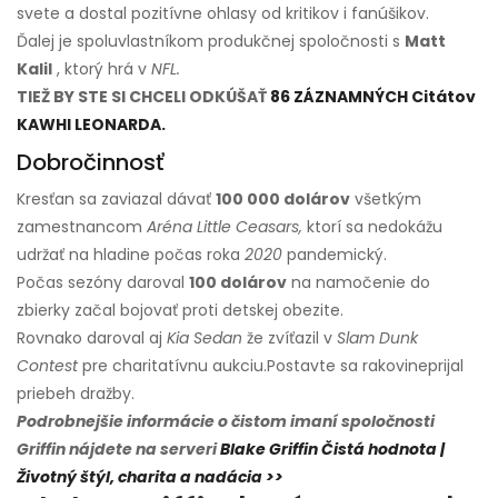
svete a dostal pozitívne ohlasy od kritikov i fanúšikov.
Ďalej je spoluvlastníkom produkčnej spoločnosti s
Matt
Kalil
, ktorý hrá v
NFL.
TIEŽ BY STE SI CHCELI ODKÚŠAŤ
86 ZÁZNAMNÝCH Citátov
KAWHI LEONARDA.
Dobročinnosť
Kresťan sa zaviazal dávať
100 000 dolárov
všetkým
zamestnancom
Aréna Little Ceasars,
ktorí sa nedokážu
udržať na hladine počas roka
2020
pandemický.
Počas sezóny daroval
100 dolárov
na namočenie do
zbierky začal bojovať proti detskej obezite.
Rovnako daroval aj
Kia Sedan
že zvíťazil v
Slam Dunk
Contest
pre charitatívnu aukciu.
Postavte sa rakovine
prijal
priebeh dražby.
Podrobnejšie informácie o čistom imaní spoločnosti
Griffin nájdete na serveri
Blake Griffin Čistá hodnota |
Životný štýl, charita a nadácia >>