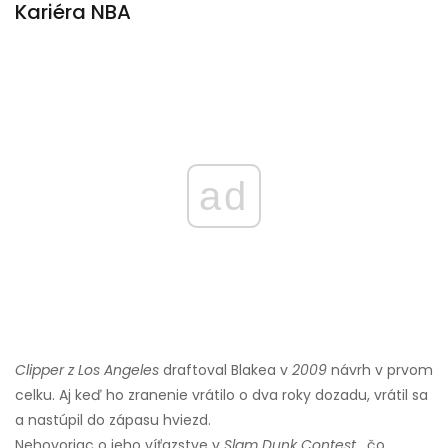
Kariéra NBA
ad
Clipper z Los Angeles
draftoval Blakea v
2009
návrh v prvom
celku. Aj keď ho zranenie vrátilo o dva roky dozadu, vrátil sa
a nastúpil do zápasu hviezd.
Nehovoriac o jeho víťazstve v
Slam Dunk Contest
, čo