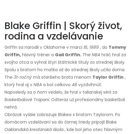
Blake Griffin | Skorý život,
rodina a vzdelávanie
Griffin sa narodil v Oklahome v marci
16, 1989
, do
Tommy
Griffin,
hlavný tréner a
Gail Griffin.
The
NBA
hráč hral za
svojho otca a vyhral štyri štátnické tituly zo strednej školy.
Spolu s bratom ho matka až do strednej školy učila doma.
The
31-ročný
má staršieho brata menom
Taylor Griffin
,
ktorý hral aj v
NBA
a bol celkovo
48
vyzdvihnúť.
Naposledy sa o ňom vedelo, že hral v talianskej sérii za
Basketbalové Trapani.
Odteraz už profesionálny basketbal
nehrá.
Obrázok vyššie zobrazuje Blakea s bratom Taylorom. Po
domácom vzdelávaní sa do ôsmej triedy pripojil Blake
Oaklandská kresťanská škola
, kde bol jeho otec hlavným