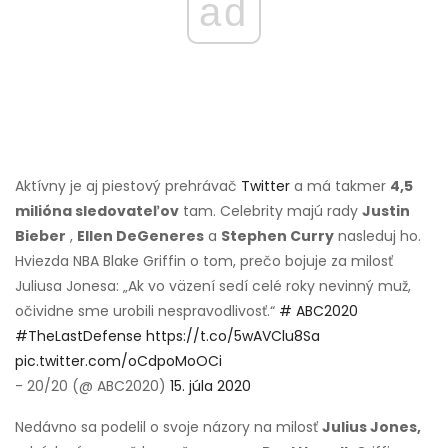
ad
Aktívny je aj piestový prehrávač
Twitter
a má takmer
4,5
milióna sledovateľov
tam. Celebrity majú rady
Justin
Bieber
,
Ellen DeGeneres
a
Stephen Curry
nasleduj ho.
Hviezda NBA Blake Griffin o tom, prečo bojuje za milosť
Juliusa Jonesa: „Ak vo väzení sedí celé roky nevinný muž,
očividne sme urobili nespravodlivosť.“
# ABC2020
#TheLastDefense
https://t.co/5wAVClu8Sa
pic.twitter.com/oCdpoMoOCi
- 20/20 (@ ABC2020)
15. júla 2020
Nedávno sa podelil o svoje názory na milosť
Julius Jones,