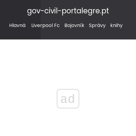
gov-civil-portalegre.pt
Hlavná
Liverpool Fc
Bojovník
Správy
knihy
ad