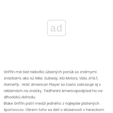
ad
Griffin má tiež niekoľko úžasných ponúk so známymi
značkami, ako sú
Nike, Subway, Kia Motors, Vizio, AT&T,
GameFly
. Hráč American Player sa často zobrazuje aj v
reklamách na značky. Tiež
Panini America
podpísal ho na
dlhodobú dohodu.
Blake Griffin patrí medzi jedného z najlepšie platených
športovcov. Okrem toho sa delí o skúsenosti v hereckom