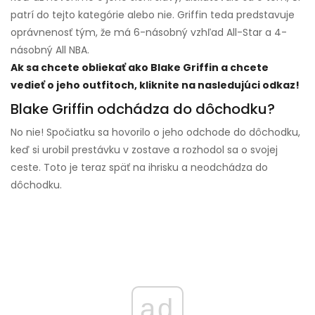
patrí do tejto kategórie alebo nie. Griffin teda predstavuje
oprávnenosť tým, že má 6-násobný vzhľad All-Star a 4-
násobný All NBA.
Ak sa chcete obliekať ako Blake Griffin a chcete
vedieť o jeho outfitoch, kliknite na nasledujúci odkaz!
Blake Griffin odchádza do dôchodku?
No nie! Spočiatku sa hovorilo o jeho odchode do dôchodku,
keď si urobil prestávku v zostave a rozhodol sa o svojej
ceste. Toto je teraz späť na ihrisku a neodchádza do
dôchodku.
ad