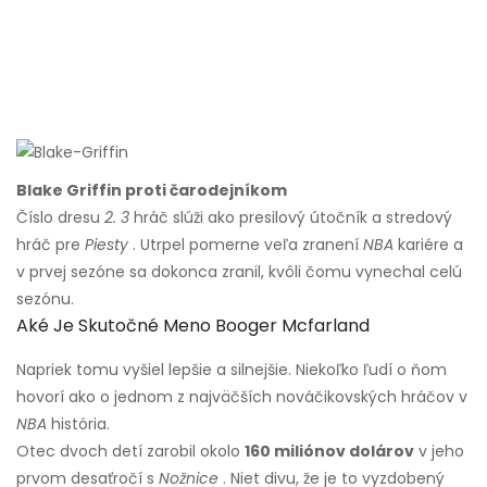
Blake Griffin proti čarodejníkom
Číslo dresu
2. 3
hráč slúži ako presilový útočník a stredový
hráč pre
Piesty
. Utrpel pomerne veľa zranení
NBA
kariére a
v prvej sezóne sa dokonca zranil, kvôli čomu vynechal celú
sezónu.
Aké Je Skutočné Meno Booger Mcfarland
Napriek tomu vyšiel lepšie a silnejšie. Niekoľko ľudí o ňom
hovorí ako o jednom z najväčších nováčikovských hráčov v
NBA
história.
Otec dvoch detí zarobil okolo
160 miliónov dolárov
v jeho
prvom desaťročí s
Nožnice
. Niet divu, že je to vyzdobený