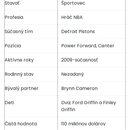
Stavať
Športovec
Profesia
Hráč NBA
Súčasný tím
Detroit Pistons
Pozícia
Power Forward, Center
Aktívne roky
2009-súčasnosť
Rodinný stav
Nezadaný
Bývalý partner
Brynn Cameron
Deti
Dva; Ford Griffin a Finley
Griffin
Čistá hodnota
110 miliónov dolárov