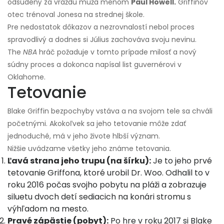
odsúdený za vraždu muža menom
Paul Howell.
Griffinov
otec trénoval Jonesa na strednej škole.
Pre nedostatok dôkazov a nezrovnalostí nebol proces
spravodlivý a dodnes si Július zachováva svoju nevinu.
The
NBA
hráč požaduje v tomto prípade milosť a nový
súdny proces a dokonca napísal list guvernérovi v
Oklahome.
Tetovanie
Blake Griffin bezpochyby vstáva a na svojom tele sa chváli
početnými. Akokoľvek sa jeho tetovanie môže zdať
jednoduché, má v jeho živote hlbší význam.
Nižšie uvádzame všetky jeho známe tetovania.
Ľavá strana jeho trupu (na šírku):
Je to jeho prvé
tetovanie Griffona, ktoré urobil Dr. Woo. Odhalil to v
roku 2016 počas svojho pobytu na pláži a zobrazuje
siluetu dvoch detí sediacich na konári stromu s
výhľadom na mesto.
Pravé zápästie (pobyt):
Po hre v roku 2017 si Blake