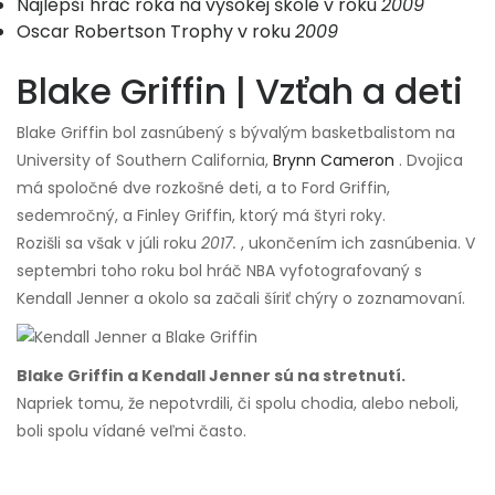
Najlepší hráč roka na vysokej škole v roku
2009
Oscar Robertson Trophy v roku
2009
Blake Griffin | Vzťah a deti
Blake Griffin bol zasnúbený s bývalým basketbalistom na
University of Southern California,
Brynn Cameron
. Dvojica
má spoločné dve rozkošné deti, a to Ford Griffin,
sedemročný, a Finley Griffin, ktorý má štyri roky.
Rozišli sa však v júli roku
2017.
, ukončením ich zasnúbenia. V
septembri toho roku bol hráč NBA vyfotografovaný s
Kendall Jenner a okolo sa začali šíriť chýry o zoznamovaní.
Blake Griffin a Kendall Jenner sú na stretnutí.
Napriek tomu, že nepotvrdili, či spolu chodia, alebo neboli,
boli spolu vídané veľmi často.