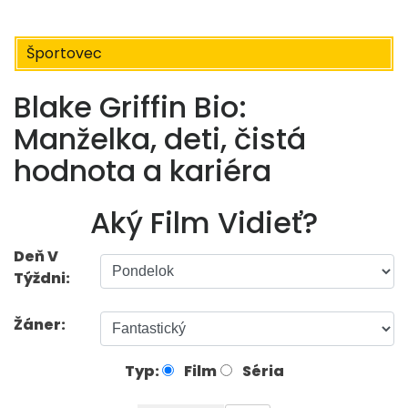
Športovec
Blake Griffin Bio:
Manželka, deti, čistá
hodnota a kariéra
Aký Film Vidieť?
Deň V
Týždni:
Žáner:
Typ:
Film
Séria