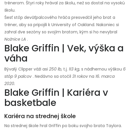
trénerom. Štyri roky hrával za školu, než sa dostal na vysokú
školu.
Šesť stôp deväťpalcového hráča presvedčil jeho brat a
tréner, aby sa pripojili k University of Oakland. Nakoniec si
zahral dve sezóny so svojím bratom, kým si ho nevybral
Nožnice LA
.
Blake Griffin | Vek, výška a
váha
Bývalý Clipper váži asi
250 lb,
t.j.
113 kg,
s nádhernou výškou
6
stôp 9 palcov
. Nedávno sa otočil
31 rokov
na
16. marca
2020.
Blake Griffin | Kariéra v
basketbale
Kariéra na strednej škole
Na strednej škole hral Griffin po boku svojho brata Taylora.