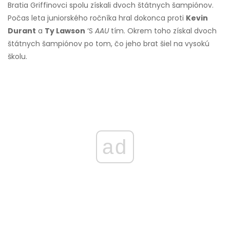
Bratia Griffinovci spolu získali dvoch štátnych šampiónov.
Počas leta juniorského ročníka hral dokonca proti
Kevin
Durant
a
Ty Lawson
‘S
AAU
tím. Okrem toho získal dvoch
štátnych šampiónov po tom, čo jeho brat šiel na vysokú
školu.
ad