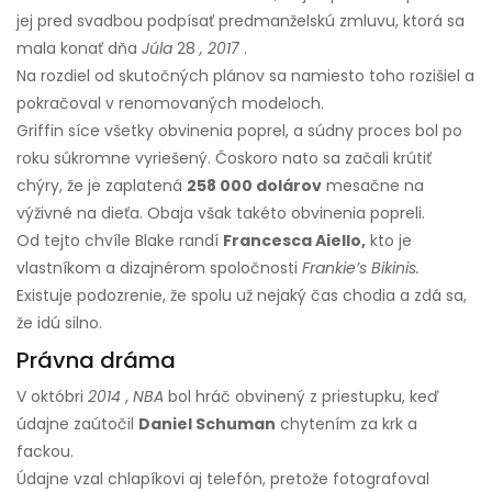
jej pred svadbou podpísať predmanželskú zmluvu, ktorá sa
mala konať dňa
Júla
28
, 2017
.
Na rozdiel od skutočných plánov sa namiesto toho rozišiel a
pokračoval v renomovaných modeloch.
Griffin síce všetky obvinenia poprel, a súdny proces bol po
roku súkromne vyriešený. Čoskoro nato sa začali krútiť
chýry, že je zaplatená
258 000 dolárov
mesačne na
výživné na dieťa. Obaja však takéto obvinenia popreli.
Od tejto chvíle Blake randí
Francesca Aiello,
kto je
vlastníkom a dizajnérom spoločnosti
Frankie’s Bikinis.
Existuje podozrenie, že spolu už nejaký čas chodia a zdá sa,
že idú silno.
Právna dráma
V októbri
2014
,
NBA
bol hráč obvinený z priestupku, keď
údajne zaútočil
Daniel Schuman
chytením za krk a
fackou.
Údajne vzal chlapíkovi aj telefón, pretože fotografoval