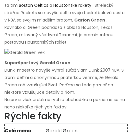
za tím
Boston Celtics
a
Houstonské rakety
. Strelecký
strážca Rockets sa navyše delí o svoju basketbalovú cestu
v NBA so svojim mladším bratom,
Garlon Green
.
Rovnako aj Green pochádza z oblasti Houston, Texas.
Green, milovaný všetkými Texanmi, je prominentnou
postavou Houstonských rakiet.
Superšportový Gerald Green
Dunk-maestro navyše vyhral súťaž Slam Dunk 2007 NBA. S
tromi deťmi a anonymnou priateľkou veríme, že Gerald
Green má vzrušujúci život. Poďme sa teda pozrieť na
niektoré vzrušujúce detaily o ňom.
Najprv si však urobíme rýchlu obchádzku a pozrieme sa na
neho niekoľko rýchlych faktov.
Rýchle fakty
Celé meno
Gerald Green