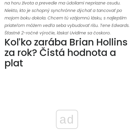
na horu života a prevedie ma údoliami nepriazne osudu.
Niekto, kto je schopný synchrónne dýchať a tancovať po
mojom boku dokola. Chcem tú vzájomnú lásku, s najlepším
priateľom môžem vedľa seba vybudovať ríšu. Tene Edwards.
Šťastné 2-ročné výročie, láska! Uvidíme sa čoskoro.
Koľko zarába Brian Hollins
za rok? Čistá hodnota a
plat
ad