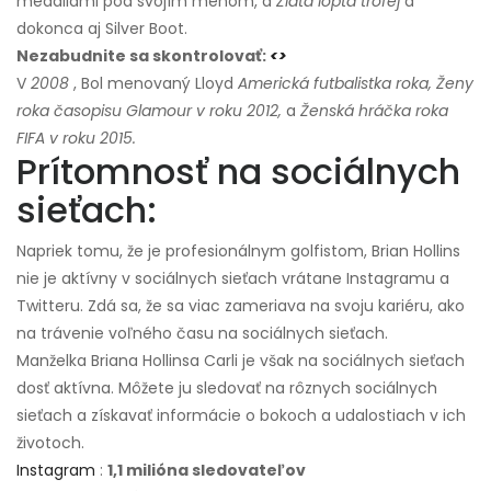
medailami pod svojím menom, a
Zlatá lopta trofej
a
dokonca aj Silver Boot.
Nezabudnite sa skontrolovať:
<>
V
2008
, Bol menovaný Lloyd
Americká futbalistka roka, Ženy
roka časopisu Glamour v roku 2012,
a
Ženská hráčka roka
FIFA v roku 2015.
Prítomnosť na sociálnych
sieťach:
Napriek tomu, že je profesionálnym golfistom, Brian Hollins
nie je aktívny v sociálnych sieťach vrátane Instagramu a
Twitteru. Zdá sa, že sa viac zameriava na svoju kariéru, ako
na trávenie voľného času na sociálnych sieťach.
Manželka Briana Hollinsa Carli je však na sociálnych sieťach
dosť aktívna. Môžete ju sledovať na rôznych sociálnych
sieťach a získavať informácie o bokoch a udalostiach v ich
životoch.
Instagram
:
1,1 milióna sledovateľov