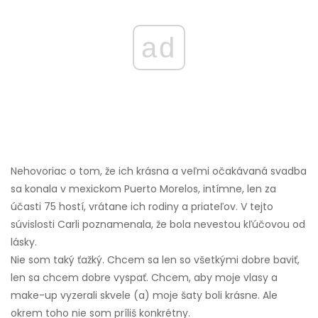
ad
Nehovoriac o tom, že ich krásna a veľmi očakávaná svadba
sa konala v mexickom Puerto Morelos, intímne, len za
účasti 75 hostí, vrátane ich rodiny a priateľov. V tejto
súvislosti Carli poznamenala, že bola nevestou kľúčovou od
lásky.
Nie som taký ťažký. Chcem sa len so všetkými dobre baviť,
len sa chcem dobre vyspať. Chcem, aby moje vlasy a
make-up vyzerali skvele (a) moje šaty boli krásne. Ale
okrem toho nie som príliš konkrétny.