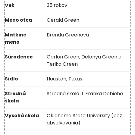
Vek
35 rokov
Meno otca
Gerald Green
Matkine
Brenda Greenová
meno
Súrodenec
Garlon Green, Delonya Green a
Terika Green
Sídlo
Houston, Texas
Stredná
Stredná škola J. Franka Dobieho
škola
Vysoká škola
Oklahoma State University (bez
absolvovania)