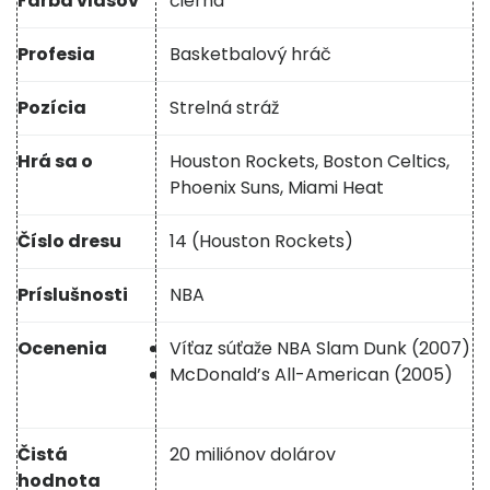
Farba vlasov
čierna
Profesia
Basketbalový hráč
Pozícia
Strelná stráž
Hrá sa o
Houston Rockets, Boston Celtics,
Phoenix Suns, Miami Heat
Číslo dresu
14 (Houston Rockets)
Príslušnosti
NBA
Ocenenia
Víťaz súťaže NBA Slam Dunk (2007)
McDonald’s All-American (2005)
Čistá
20 miliónov dolárov
hodnota