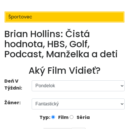
Športovec
Brian Hollins: Čistá
hodnota, HBS, Golf,
Podcast, Manželka a deti
Aký Film Vidieť?
Deň V
Týždni:
Žáner:
Typ:
Film
Séria