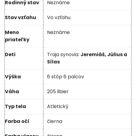
Rodinný stav
Neznáme
Stav vzťahu
Vo vzťahu
Meno
Neznáme
priateľky
Deti
Traja synovia:
Jeremiáš, Július a
Sílas
Výška
6 stôp 6 palcov
Váha
205 libier
Typ tela
Atletický
Farba očí
čierna