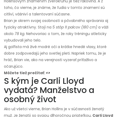
Hollinsovým znamením zverokruhu je tiež rakovina. A z
toho, čo vieme, je známe, že ľudia v tomto znamení sú
citliví, vášniví a talentovaní súčasne.
Brian je okrem svojej osobnosti a pôvabného správania aj
fyzicky atraktívny. Stojí na
5 stôp 11 palcov (180 cm)
a váži
okolo
78 kg.
Nehovoriac o tom, že roky tréningu atleticky
vybudovali jeho telo.
Aj golfista má živé modré oči a krátke hnedé vlasy, ktoré
dobre zodpovedajú jeho svetlej pleti. Napriek tomu, že je
hráč, Brian vie, ako na verejnosti vyzerať príťažlivo a
očarujúco.
Môžete tiež prečítať:
<>
S kým je Carli Lloyd
vydatá? Manželstvo a
osobný život
Ako už všetci vieme, Brian Hollins je v súčasnosti ženatý
muž. Je ženatý so svojou dlhoročnou priateľkou,
Carli Lloyd