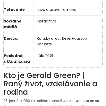
Tetovanie
Ľavé a pravé rameno
Sociálne
Instagram
médiá
Dievča
Keltský dres
,
Dres Houston
Rockets
Posledná
Júla 2021
aktualizácia
Kto je Gerald Green? |
Raný život, vzdelávanie a
rodina
26. januára 1986 sa rodičom narodil Gerald Green
Brenda