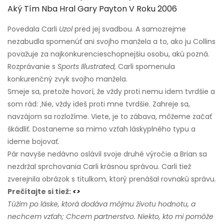
Aký Tím Nba Hral Gary Payton V Roku 2006
Povedala Carli
Uzol
pred jej svadbou. A samozrejme
nezabudla spomenúť ani svojho manžela a to, ako ju Collins
považuje za najkonkurencieschopnejšiu osobu, akú pozná.
Rozprávanie s
Sports Illustrated,
Carli spomenula
konkurenčný zvyk svojho manžela.
Smeje sa, pretože hovorí, že vždy proti nemu idem tvrdšie a
som rád: ‚Nie, vždy ideš proti mne tvrdšie. Zahreje sa,
navzájom sa rozložíme. Viete, je to zábava, môžeme začať
škádliť. Dostaneme sa mimo vzťah láskyplného typu a
ideme bojovať.
Pár navyše nedávno oslávil svoje druhé výročie a Brian sa
nezdržal sprchovania Carli krásnou správou. Carli tiež
zverejnila obrázok s titulkom, ktorý prenášal rovnakú správu.
Prečítajte si tiež:
<>
Túžim po láske, ktorá dodáva môjmu životu hodnotu, a
nechcem vzťah; Chcem partnerstvo. Niekto, kto mi pomôže