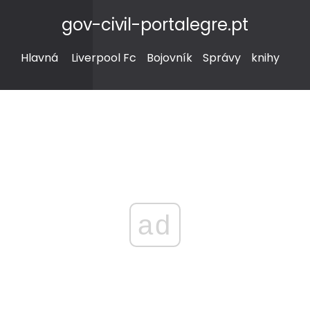
gov-civil-portalegre.pt
Hlavná
Liverpool Fc
Bojovník
Správy
knihy
ad