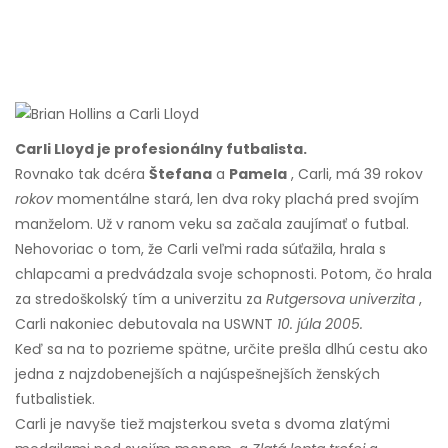
Carli Lloyd je profesionálny futbalista.
Rovnako tak dcéra
Štefana
a
Pamela
, Carli, má 39 rokov
rokov
momentálne stará, len dva roky plachá pred svojím
manželom. Už v ranom veku sa začala zaujímať o futbal.
Nehovoriac o tom, že Carli veľmi rada súťažila, hrala s
chlapcami a predvádzala svoje schopnosti. Potom, čo hrala
za stredoškolský tím a univerzitu za
Rutgersova univerzita
,
Carli nakoniec debutovala na USWNT
10. júla 2005.
Keď sa na to pozrieme spätne, určite prešla dlhú cestu ako
jedna z najzdobenejších a najúspešnejších ženských
futbalistiek.
Carli je navyše tiež majsterkou sveta s dvoma zlatými