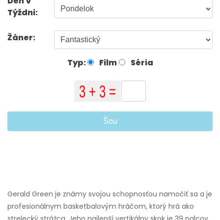
Deň V
Týždni:
Žáner:
Typ:
Film
Séria
Šou
Gerald Green je známy svojou schopnosťou namočiť sa a je
profesionálnym basketbalovým hráčom, ktorý hrá ako
strelecký strážca. Jeho najlepší vertikálny skok je 39 palcov.