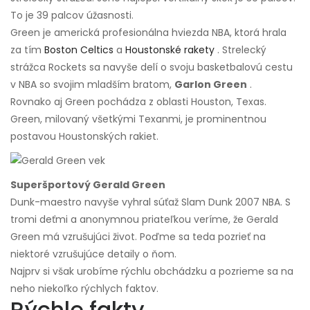
To je 39 palcov úžasnosti.
Green je americká profesionálna hviezda NBA, ktorá hrala
za tím
Boston Celtics
a
Houstonské rakety
. Strelecký
strážca Rockets sa navyše delí o svoju basketbalovú cestu
v NBA so svojim mladším bratom,
Garlon Green
.
Rovnako aj Green pochádza z oblasti Houston, Texas.
Green, milovaný všetkými Texanmi, je prominentnou
postavou Houstonských rakiet.
Superšportový Gerald Green
Dunk-maestro navyše vyhral súťaž Slam Dunk 2007 NBA. S
tromi deťmi a anonymnou priateľkou veríme, že Gerald
Green má vzrušujúci život. Poďme sa teda pozrieť na
niektoré vzrušujúce detaily o ňom.
Najprv si však urobíme rýchlu obchádzku a pozrieme sa na
neho niekoľko rýchlych faktov.
Rýchle fakty