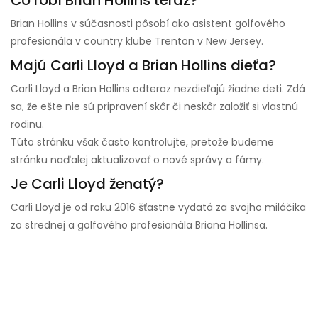
Čo robí Brian Hollins teraz?
Brian Hollins v súčasnosti pôsobí ako asistent golfového
profesionála v country klube Trenton v New Jersey.
Majú Carli Lloyd a Brian Hollins dieťa?
Carli Lloyd a Brian Hollins odteraz nezdieľajú žiadne deti. Zdá
sa, že ešte nie sú pripravení skôr či neskôr založiť si vlastnú
rodinu.
Túto stránku však často kontrolujte, pretože budeme
stránku naďalej aktualizovať o nové správy a fámy.
Je Carli Lloyd ženatý?
Carli Lloyd je od roku 2016 šťastne vydatá za svojho miláčika
zo strednej a golfového profesionála Briana Hollinsa.