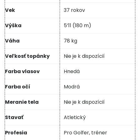
Vek
37 rokov
Výška
5’11 (180 m)
Váha
78 kg
Veľkosť topánky
Nie je k dispozícií
Farba vlasov
Hnedá
Farba očí
Modrá
Meranie tela
Nie je k dispozícií
Stavať
Atletický
Profesia
Pro Golfer, tréner