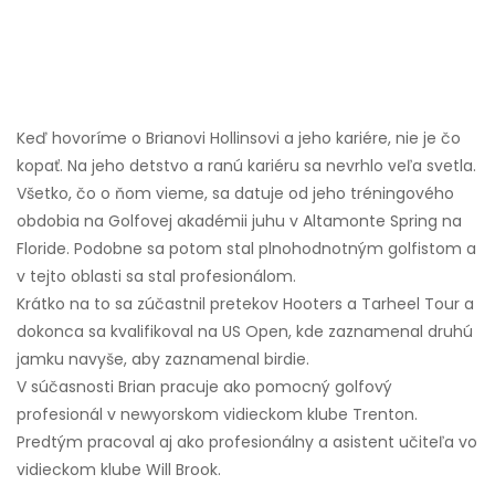
Keď hovoríme o Brianovi Hollinsovi a jeho kariére, nie je čo
kopať. Na jeho detstvo a ranú kariéru sa nevrhlo veľa svetla.
Všetko, čo o ňom vieme, sa datuje od jeho tréningového
obdobia na Golfovej akadémii juhu v Altamonte Spring na
Floride. Podobne sa potom stal plnohodnotným golfistom a
v tejto oblasti sa stal profesionálom.
Krátko na to sa zúčastnil pretekov Hooters a Tarheel Tour a
dokonca sa kvalifikoval na US Open, kde zaznamenal druhú
jamku navyše, aby zaznamenal birdie.
V súčasnosti Brian pracuje ako pomocný golfový
profesionál v newyorskom vidieckom klube Trenton.
Predtým pracoval aj ako profesionálny a asistent učiteľa vo
vidieckom klube Will Brook.