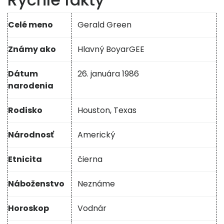
Celé meno
Gerald Green
Známy ako
Hlavný BoyarGEE
Dátum
26. januára 1986
narodenia
Rodisko
Houston, Texas
Národnosť
Americký
Etnicita
čierna
Náboženstvo
Neznáme
Horoskop
Vodnár