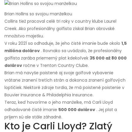
Brian Hollins so svojou manželkou
Collins tiež pracoval celé tri roky v country klube Laurel
Creek. Ako profesionálny golfista získal Brian obrovské
množstvo majetku.
V roku 2021 sa odhaduje, že jeho čisté imanie bude okolo
1,5
milióna dolárov
. Rovnako sa uvádzalo, že profesionálny
golfista zarába priemerný plat kdekoľvek
35 000 až 80 000
dolárov
ročne v Trenton Country Clube.
Brian má navyše poistené aj svoje golfové vybavenie
vrátane zranení tretích strán a dokonca zranení golfových
loptičiek. Niektoré zdroje tvrdia, že má poistené poistenie v
Bouvier Insurance & Philadelphia Insurance.
Teraz, keď hovoríme o jeho manželke, má Carli Lloyd
odhadované čisté imanie
500 000 dolárov
. Jej plat a
príjem sú ale stále záhadné.
Kto je Carli Lloyd? Zlatý