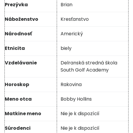
Prezývka
Brian
Náboženstvo
Kresťanstvo
Národnosť
Americký
Etnicita
biely
Vzdelávanie
Delranská stredná škola
South Golf Academy
Horoskop
Rakovina
Meno otca
Bobby Hollins
Matkine meno
Nie je k dispozícií
Súrodenci
Nie je k dispozícií