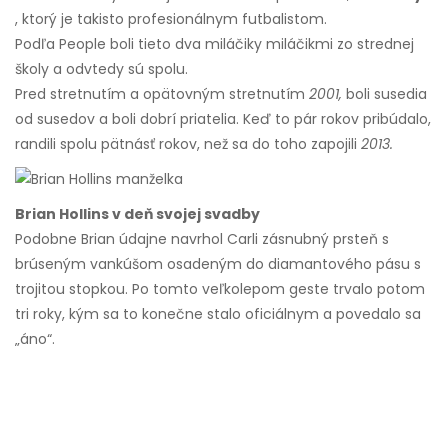
, ktorý je takisto profesionálnym futbalistom.
Podľa People boli tieto dva miláčiky miláčikmi zo strednej
školy a odvtedy sú spolu.
Pred stretnutím a opätovným stretnutím
2001,
boli susedia
od susedov a boli dobrí priatelia. Keď to pár rokov pribúdalo,
randili spolu pätnásť rokov, než sa do toho zapojili
2013.
Brian Hollins v deň svojej svadby
Podobne Brian údajne navrhol Carli zásnubný prsteň s
brúseným vankúšom osadeným do diamantového pásu s
trojitou stopkou. Po tomto veľkolepom geste trvalo potom
tri roky, kým sa to konečne stalo oficiálnym a povedalo sa
„áno“.