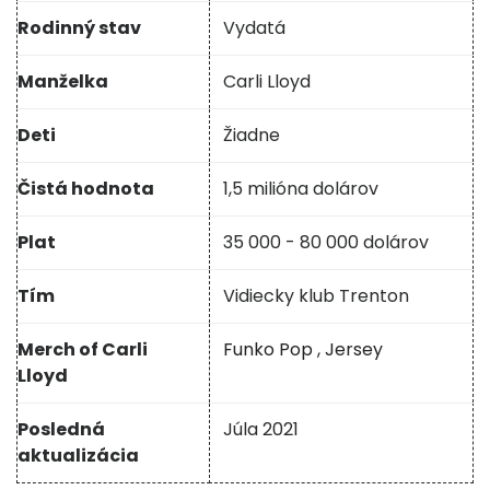
Rodinný stav
Vydatá
Manželka
Carli Lloyd
Deti
Žiadne
Čistá hodnota
1,5 milióna dolárov
Plat
35 000 - 80 000 dolárov
Tím
Vidiecky klub Trenton
Merch of Carli
Funko Pop
,
Jersey
Lloyd
Posledná
Júla 2021
aktualizácia