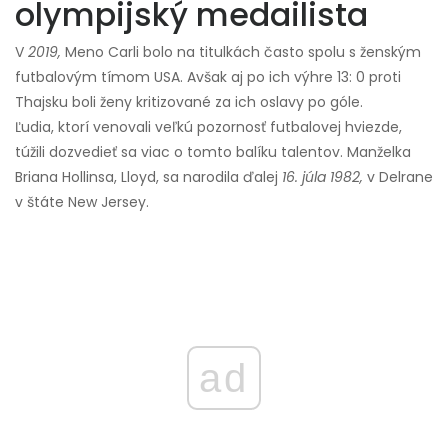
olympijský medailista
V
2019,
Meno Carli bolo na titulkách často spolu s ženským
futbalovým tímom USA. Avšak aj po ich výhre 13: 0 proti
Thajsku boli ženy kritizované za ich oslavy po góle.
Ľudia, ktorí venovali veľkú pozornosť futbalovej hviezde,
túžili dozvedieť sa viac o tomto balíku talentov. Manželka
Briana Hollinsa, Lloyd, sa narodila ďalej
16. júla 1982,
v Delrane
v štáte New Jersey.
ad