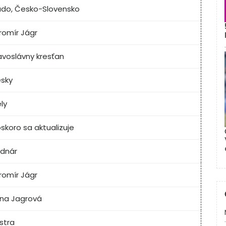
ado, Česko-Slovensko
romír Jágr
avoslávny kresťan
sky
ely
skoro sa aktualizuje
dnár
romír Jágr
na Jagrová
stra