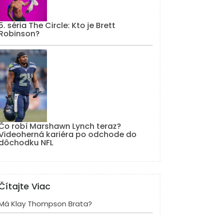
5. séria The Circle: Kto je Brett
Robinson?
Čo robí Marshawn Lynch teraz?
Videoherná kariéra po odchode do
dôchodku NFL
Čítajte Viac
Má Klay Thompson Brata?