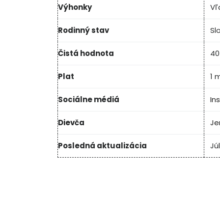
Výhonky
Vľ
Rodinný stav
Sl
Čistá hodnota
40
Plat
1 
Sociálne médiá
In
Dievča
Je
Posledná aktualizácia
Jú