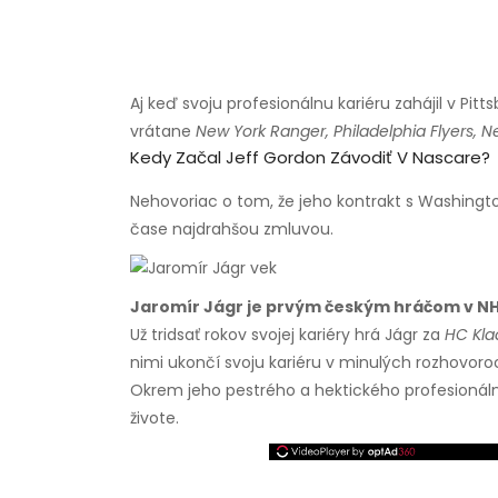
Aj keď svoju profesionálnu kariéru zahájil v Pi
vrátane
New York Ranger, Philadelphia Flyers, 
Kedy Začal Jeff Gordon Závodiť V Nascare?
Nehovoriac o tom, že jeho kontrakt s Washingt
čase najdrahšou zmluvou.
Jaromír Jágr je prvým českým hráčom v NH
Už tridsať rokov svojej kariéry hrá Jágr za
HC Kla
nimi ukončí svoju kariéru v minulých rozhovoro
Okrem jeho pestrého a hektického profesionál
živote.