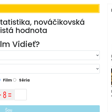
štatistika, nováčikovská
čistá hodnota
ilm Vidieť?
Film
Séria
Šou