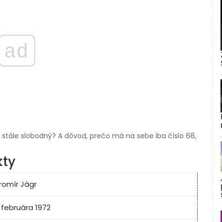
ad
, je stále slobodný? A dôvod, prečo má na sebe iba číslo 68,
kty
romír Jágr
. februára 1972