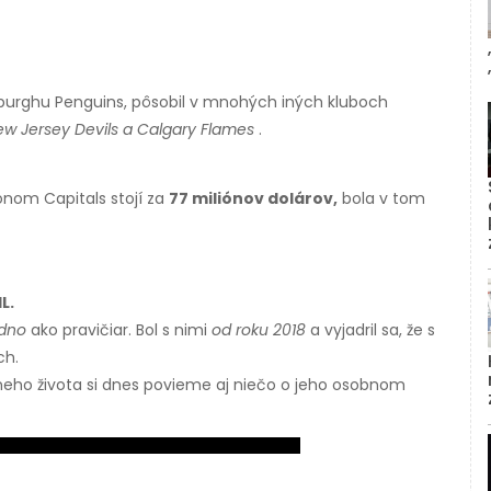
ttsburghu Penguins, pôsobil v mnohých iných kluboch
New Jersey Devils a Calgary Flames
.
onom Capitals stojí za
77 miliónov dolárov,
bola v tom
L.
dno
ako pravičiar. Bol s nimi
od roku 2018
a vyjadril sa, že s
ch.
neho života si dnes povieme aj niečo o jeho osobnom