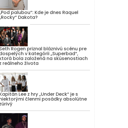
„Pod palubou“: Kde je dnes Raquel
„Rocky“ Dakota?
Seth Rogen priznal bláznivú scénu pre
dospelých v kategórii „Superbad“,
ktorá bola založená na skúsenostiach
z reálneho života
Kapitán Lee z hry „Under Deck“ je s
niektorými členmi posádky absolútne
zúrivý