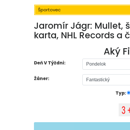
Športovec
Jaromír Jágr: Mullet, 
karta, NHL Records a 
Aký F
Deň V Týždni:
Žáner:
Typ: