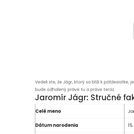
Vedeli ste, že Jágr, ktorý sa blíži k päťdesiatke
bude odhalený práve tu a práve teraz.
Jaromír Jágr: Stručné fa
Celé meno
Ja
Dátum narodenia
15