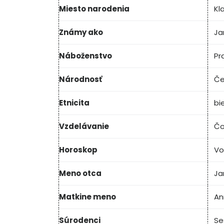
Miesto narodenia
Kl
Známy ako
Ja
Náboženstvo
Pr
Národnosť
Če
Etnicita
bi
Vzdelávanie
Čo
Horoskop
Vo
Meno otca
Ja
Matkine meno
An
Súrodenci
Se