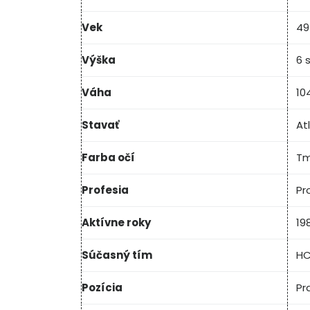
Vek
49
Výška
6 
Váha
10
Stavať
At
Farba očí
Tm
Profesia
Pr
Aktívne roky
19
Súčasný tím
HC
Pozícia
Pr