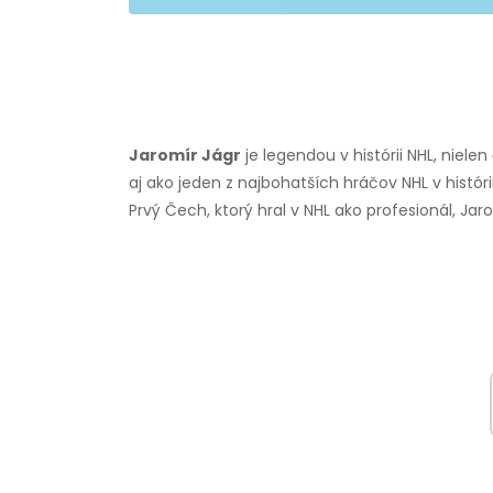
Jaromír Jágr
je legendou v histórii NHL, niel
aj ako jeden z najbohatších hráčov NHL v histórii
Prvý Čech, ktorý hral v NHL ako profesionál, Ja