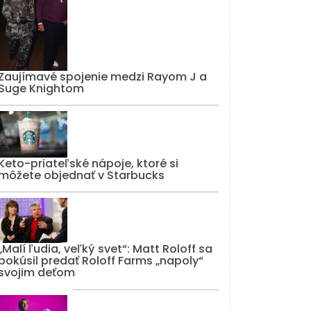
Zaujímavé spojenie medzi Rayom J a
Suge Knightom
Keto-priateľské nápoje, ktoré si
môžete objednať v Starbucks
„Malí ľudia, veľký svet“: Matt Roloff sa
pokúsil predať Roloff Farms „napoly“
svojim deťom