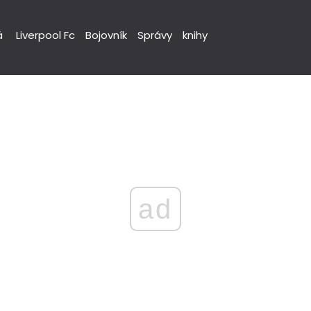
á
Liverpool Fc
Bojovník
Správy
knihy
ad