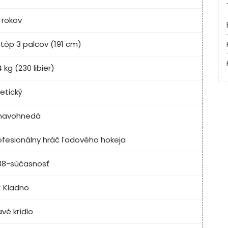
 rokov
stôp 3 palcov (191 cm)
4 kg (230 libier)
letický
avohnedá
ofesionálny hráč ľadového hokeja
88-súčasnosť
 Kladno
avé krídlo