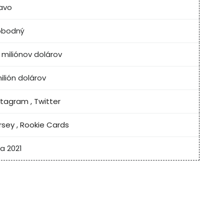
avo
obodný
 miliónov dolárov
milión dolárov
stagram
,
Twitter
rsey
,
Rookie Cards
la 2021