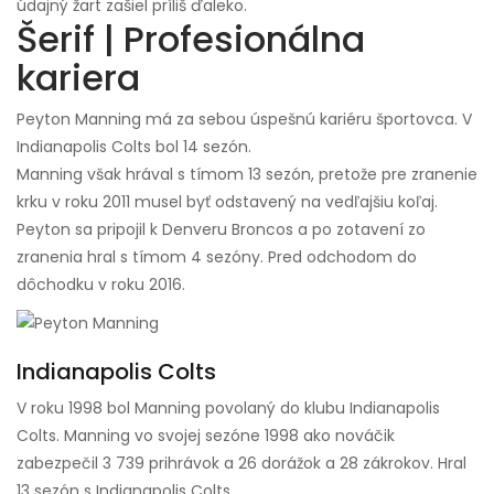
údajný žart zašiel príliš ďaleko.
Šerif | Profesionálna
kariera
Peyton Manning má za sebou úspešnú kariéru športovca. V
Indianapolis Colts bol 14 sezón.
Manning však hrával s tímom 13 sezón, pretože pre zranenie
krku v roku 2011 musel byť odstavený na vedľajšiu koľaj.
Peyton sa pripojil k Denveru Broncos a po zotavení zo
zranenia hral s tímom 4 sezóny. Pred odchodom do
dôchodku v roku 2016.
Indianapolis Colts
V roku 1998 bol Manning povolaný do klubu Indianapolis
Colts. Manning vo svojej sezóne 1998 ako nováčik
zabezpečil 3 739 prihrávok a 26 dorážok a 28 zákrokov. Hral
13 sezón s Indianapolis Colts.