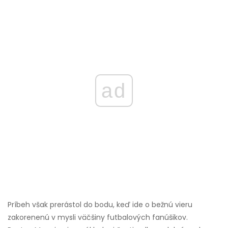
ad
Príbeh však prerástol do bodu, keď ide o bežnú vieru
zakorenenú v mysli väčšiny futbalových fanúšikov.