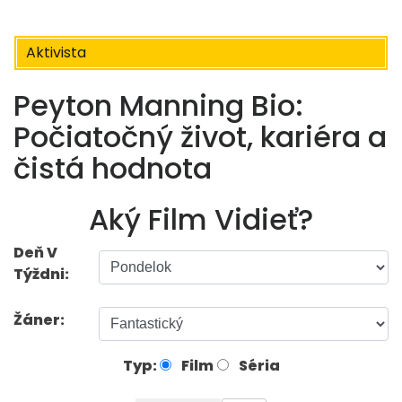
Aktivista
Peyton Manning Bio:
Počiatočný život, kariéra a
čistá hodnota
Aký Film Vidieť?
Deň V
Týždni:
Žáner:
Typ:
Film
Séria