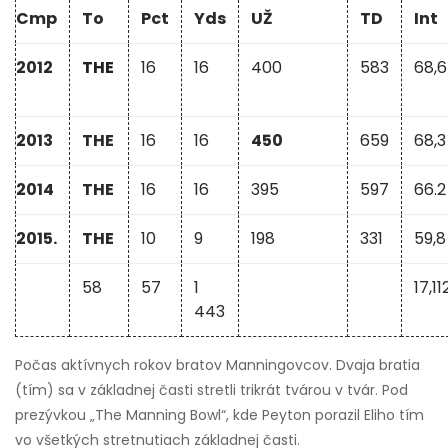
Cmp
To
Pct
Yds
UŽ
TD
Int
2012
THE
16
16
400
583
68,6
2013
THE
16
16
450
659
68,3
2014
THE
16
16
395
597
66.2
2015.
THE
10
9
198
331
59,8
58
57
1
17,11
443
Počas aktívnych rokov bratov Manningovcov. Dvaja bratia
(tím) sa v základnej časti stretli trikrát tvárou v tvár. Pod
prezývkou „The Manning Bowl“, kde Peyton porazil Eliho tím
vo všetkých stretnutiach základnej časti.