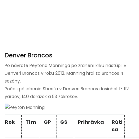
Denver Broncos
Po návrate Peytona Manninga po zranení krku nastúpil v
Denveri Broncos v roku 2012. Manning hral za Broncos 4
sezóny.
Počas pôsobenia Sherifa v Denveri Broncos dosiahol 17 112
yardov, 140 dorážok a 53 zákrokov.
Rok
Tím
GP
GS
Prihrávka
Rúti
sa