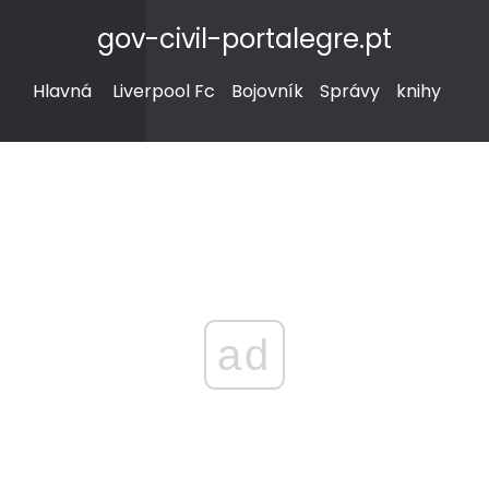
gov-civil-portalegre.pt
Hlavná
Liverpool Fc
Bojovník
Správy
knihy
ad