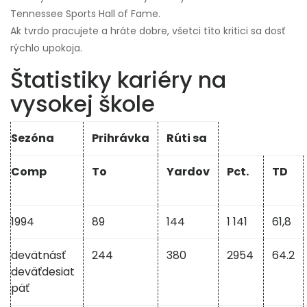
Tennessee Sports Hall of Fame.
Ak tvrdo pracujete a hráte dobre, všetci títo kritici sa dosť
rýchlo upokoja.
Štatistiky kariéry na
vysokej škole
Sezóna
Prihrávka
Rúti sa
Comp
To
Yardov
Pct.
TD
1994
89
144
1 141
61,8
devätnásť
244
380
2954
64.2
deväťdesiat
päť