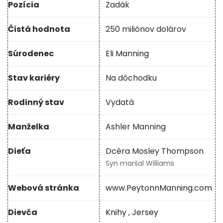
Pozícia
Zadák
Čistá hodnota
250 miliónov dolárov
Súrodenec
Eli Manning
Stav kariéry
Na dôchodku
Rodinný stav
Vydatá
Manželka
Ashler Manning
Dieťa
Dcéra Mosley Thompson
Syn maršal Williams
Webová stránka
www.PeytonnManning.com
Dievča
Knihy
,
Jersey