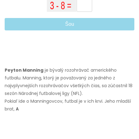
Šou
Peyton Manning
je bývalý rozohrávač amerického
futbalu. Manning, ktorý je považovaný za jedného z
najvplyvnejších rozohrávačov všetkých čias, sa zúčastnil 18
sezón Národnej futbalovej ligy (NFL).
Pokiaľ ide o Manningovcov, futbal je v ich krvi. Jeho mladší
brat,
A