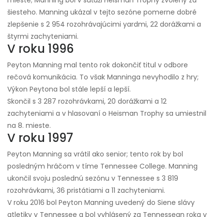
mieste; Manning bol v súťaži Heisman Trophy zvolený za
šiesteho. Manning ukázal v tejto sezóne pomerne dobré
zlepšenie s 2 954 rozohrávajúcimi yardmi, 22 dorážkami a
štyrmi zachyteniami.
V roku 1996
Peyton Manning mal tento rok dokončiť titul v odbore
rečová komunikácia. To však Manninga nevyhodilo z hry;
Výkon Peytona bol stále lepší a lepší.
Skončil s 3 287 rozohrávkami, 20 dorážkami a 12
zachyteniami a v hlasovaní o Heisman Trophy sa umiestnil
na 8. mieste.
V roku 1997
Peyton Manning sa vrátil ako senior; tento rok by bol
posledným hráčom v tíme Tennessee College. Manning
ukončil svoju poslednú sezónu v Tennessee s 3 819
rozohrávkami, 36 pristátiami a 11 zachyteniami.
V roku 2016 bol Peyton Manning uvedený do Siene slávy
atletiky v Tennessee a bol vyhlásený za Tennessean roka v