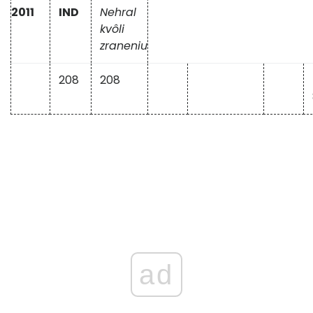
2011
IND
Nehral
kvôli
zraneniu
208
208
ad