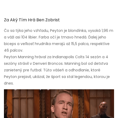
Za Aký Tím Hrá Ben Zobrist
Čo sa týka jeho vzhľadu, Peyton je blondínka, vysoká 1,96 m
a váži asi 104 libier. Farba očí je tmavo hnedá. Ďalej jeho
biceps a veľkosť hrudníka merajú až 15,5 palca, respektíve
46 palcov.
Peyton Manning hrával za Indianapolis Colts 14 sezón a 4
sezóny strávil v Denveri Broncos. Manning bol od detstva
zanietený pre futbal. Túto vášeň a odhodlanie, ktoré
Peyton prejavil, ukázal, že šport sa stal legendou, ktorou je
dnes.