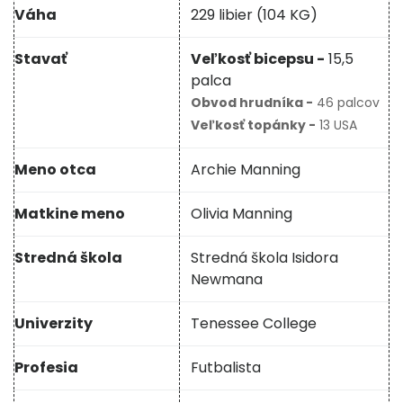
Váha
229 libier (104 KG)
Stavať
Veľkosť bicepsu -
15,5
palca
Obvod hrudníka -
46 palcov
Veľkosť topánky -
13 USA
Meno otca
Archie Manning
Matkine meno
Olivia Manning
Stredná škola
Stredná škola Isidora
Newmana
Univerzity
Tenessee College
Profesia
Futbalista