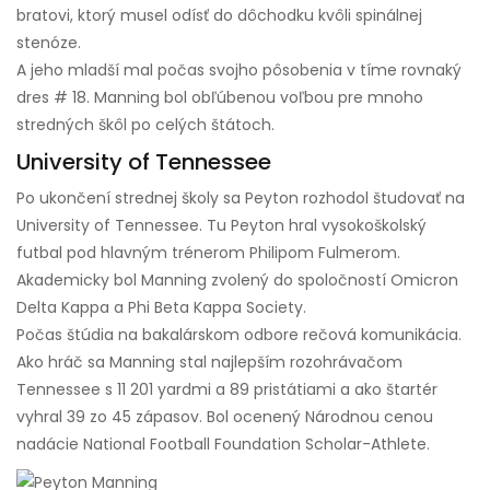
bratovi, ktorý musel odísť do dôchodku kvôli spinálnej
stenóze.
A jeho mladší mal počas svojho pôsobenia v tíme rovnaký
dres # 18. Manning bol obľúbenou voľbou pre mnoho
stredných škôl po celých štátoch.
University of Tennessee
Po ukončení strednej školy sa Peyton rozhodol študovať na
University of Tennessee. Tu Peyton hral vysokoškolský
futbal pod hlavným trénerom Philipom Fulmerom.
Akademicky bol Manning zvolený do spoločností Omicron
Delta Kappa a Phi Beta Kappa Society.
Počas štúdia na bakalárskom odbore rečová komunikácia.
Ako hráč sa Manning stal najlepším rozohrávačom
Tennessee s 11 201 yardmi a 89 pristátiami a ako štartér
vyhral 39 zo 45 zápasov. Bol ocenený Národnou cenou
nadácie National Football Foundation Scholar-Athlete.