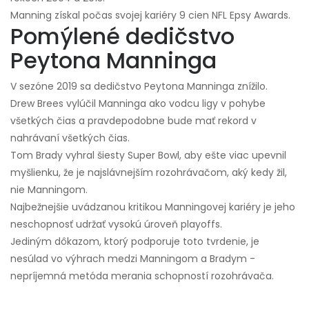
Manning získal počas svojej kariéry 9 cien NFL Epsy Awards.
Pomýlené dedičstvo
Peytona Manninga
V sezóne 2019 sa dedičstvo Peytona Manninga znížilo.
Drew Brees vylúčil Manninga ako vodcu ligy v pohybe
všetkých čias a pravdepodobne bude mať rekord v
nahrávaní všetkých čias.
Tom Brady vyhral šiesty Super Bowl, aby ešte viac upevnil
myšlienku, že je najslávnejším rozohrávačom, aký kedy žil,
nie Manningom.
Najbežnejšie uvádzanou kritikou Manningovej kariéry je jeho
neschopnosť udržať vysokú úroveň playoffs.
Jediným dôkazom, ktorý podporuje toto tvrdenie, je
nesúlad vo výhrach medzi Manningom a Bradym -
nepríjemná metóda merania schopností rozohrávača.