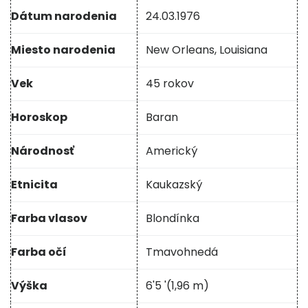
Dátum narodenia
24.03.1976
Miesto narodenia
New Orleans, Louisiana
Vek
45 rokov
Horoskop
Baran
Národnosť
Americký
Etnicita
Kaukazský
Farba vlasov
Blondínka
Farba očí
Tmavohnedá
Výška
6'5 '(1,96 m)