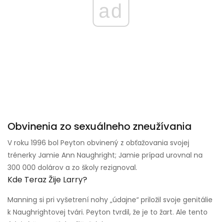
ad
Obvinenia zo sexuálneho zneužívania
V roku 1996 bol Peyton obvinený z obťažovania svojej
trénerky Jamie Ann Naughright; Jamie prípad urovnal na
300 000 dolárov a zo školy rezignoval.
Kde Teraz Žije Larry?
Manning si pri vyšetrení nohy „údajne“ priložil svoje genitálie
k Naughrightovej tvári. Peyton tvrdil, že je to žart. Ale tento