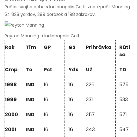
Počas svojho behu s Indianapolis Colts zabezpečil Manning
54 828 yardov, 399 dorážok a 198 zákrokov.
Peyton Manning a Indianapolis Colts
Rok
Tím
GP
GS
Prihrávka
Rúti
sa
Cmp
To
Pct
Yds
UŽ
TD
1998
IND
16
16
326
575
1999
IND
16
16
331
533
2000
IND
16
16
357
571
2001
IND
16
16
343
547