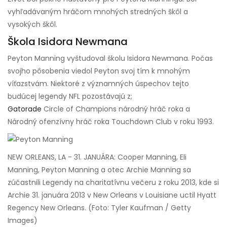
vyhľadávaným hráčom mnohých stredných škôl a
vysokých škôl.
Škola Isidora Newmana
Peyton Manning vyštudoval školu Isidora Newmana. Počas
svojho pôsobenia viedol Peyton svoj tím k mnohým
víťazstvám. Niektoré z významných úspechov tejto
budúcej legendy NFL pozostávajú z;
Gatorade
Circle of Champions národný hráč roka a
Národný ofenzívny hráč roka Touchdown Club v roku 1993.
NEW ORLEANS, LA - 31. JANUÁRA: Cooper Manning, Eli
Manning, Peyton Manning a otec Archie Manning sa
zúčastnili Legendy na charitatívnu večeru z roku 2013, kde si
Archie 31. januára 2013 v New Orleans v Louisiane uctil Hyatt
Regency New Orleans. (Foto: Tyler Kaufman / Getty
Images)