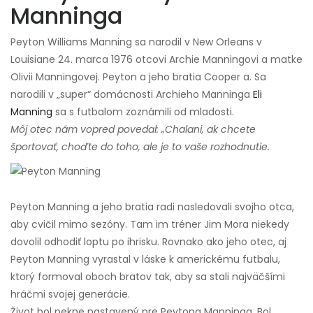
Manninga
Peyton Williams Manning sa narodil v New Orleans v
Louisiane 24. marca 1976 otcovi Archie Manningovi a matke
Olivii Manningovej. Peyton a jeho bratia Cooper a. Sa
narodili v „super“ domácnosti Archieho Manninga
Eli
Manning
sa s futbalom zoznámili od mladosti.
Môj otec nám vopred povedal: „Chalani, ak chcete
športovať, choďte do toho, ale je to vaše rozhodnutie.
Peyton Manning a jeho bratia radi nasledovali svojho otca,
aby cvičil mimo sezóny. Tam im tréner Jim Mora niekedy
dovolil odhodiť loptu po ihrisku. Rovnako ako jeho otec, aj
Peyton Manning vyrastal v láske k americkému futbalu,
ktorý formoval oboch bratov tak, aby sa stali najväčšími
hráčmi svojej generácie.
Život bol pekne nastavený pre Peytona Manninga. Bol