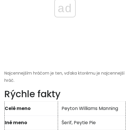
ad
Najcennejším hráčom je ten, vďaka ktorému je najcennejší
hráč.
Rýchle fakty
Celé meno
Peyton Williams Manning
Iné meno
Šerif, Peytie Pie