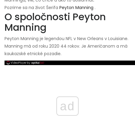
Manninga, vie, čo chce a ako to dosiahnuť.
Pozrime sa na život Šerifa
Peyton Manning
.
O spoločnosti Peyton
Manning
Peyton Manning je legendou NFL v New Orleans v Louisiane.
Manning má od roku 2020 44 rokov. Je Američanom a má
kaukazské etnické pozadie.
ad