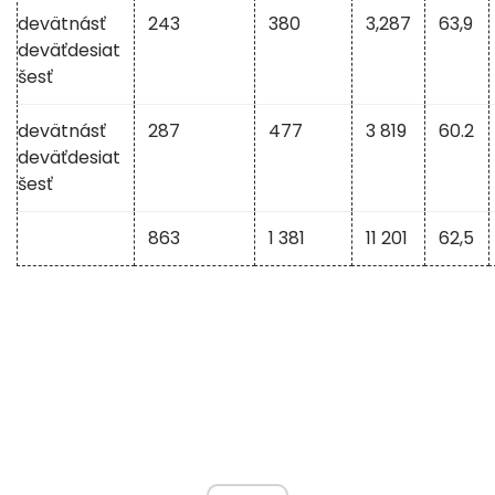
devätnásť
243
380
3,287
63,9
deväťdesiat
šesť
devätnásť
287
477
3 819
60.2
deväťdesiat
šesť
863
1 381
11 201
62,5