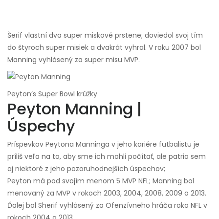
Šerif vlastní dva super miskové prstene; doviedol svoj tím
do štyroch super misiek a dvakrát vyhral. V roku 2007 bol
Manning vyhlásený za super misu MVP.
Peyton’s Super Bowl krúžky
Peyton Manning |
Úspechy
Príspevkov Peytona Manninga v jeho kariére futbalistu je
príliš veľa na to, aby sme ich mohli počítať, ale patria sem
aj niektoré z jeho pozoruhodnejších úspechov;
Peyton má pod svojím menom 5 MVP NFL; Manning bol
menovaný za MVP v rokoch 2003, 2004, 2008, 2009 a 2013.
Ďalej bol Sherif vyhlásený za Ofenzívneho hráča roka NFL v
rokoch 2004 a 2013.