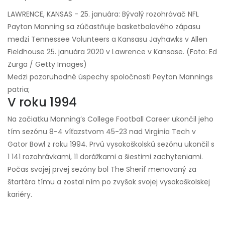
LAWRENCE, KANSAS - 25. januára: Bývalý rozohrávač NFL
Payton Manning sa zúčastňuje basketbalového zápasu
medzi Tennessee Volunteers a Kansasu Jayhawks v Allen
Fieldhouse 25. januára 2020 v Lawrence v Kansase. (Foto: Ed
Zurga / Getty Images)
Medzi pozoruhodné úspechy spoločnosti Peyton Mannings
patria;
V roku 1994
Na začiatku Manning’s College Football Career ukončil jeho
tím sezónu 8-4 víťazstvom 45-23 nad Virginia Tech v
Gator Bowl z roku 1994. Prvú vysokoškolskú sezónu ukončil s
1 141 rozohrávkami, 11 dorážkami a šiestimi zachyteniami.
Počas svojej prvej sezóny bol The Sherif menovaný za
štartéra tímu a zostal ním po zvyšok svojej vysokoškolskej
kariéry.