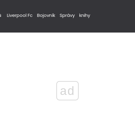
á
Liverpool Fc
Bojovník
Správy
knihy
ad