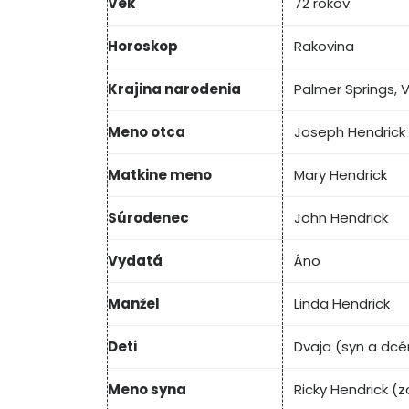
Vek
72 rokov
Horoskop
Rakovina
Krajina narodenia
Palmer Springs, V
Meno otca
Joseph Hendrick
Matkine meno
Mary Hendrick
Súrodenec
John Hendrick
Vydatá
Áno
Manžel
Linda Hendrick
Deti
Dvaja (syn a dcé
Meno syna
Ricky Hendrick (z