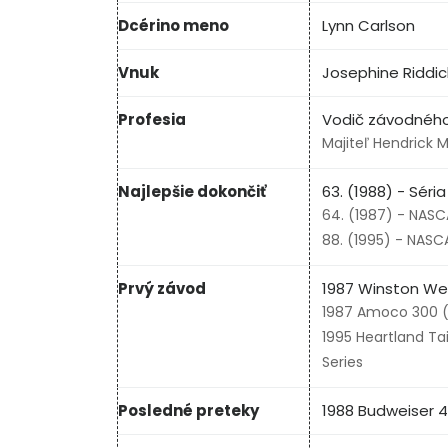
Dcérino meno
Lynn Carlson
Vnuk
Josephine Riddic
Profesia
Vodič závodného
Majiteľ Hendrick 
Najlepšie dokončiť
63. (1988) - Sér
64. (1987) - NASCA
88. (1995) - NASC
Prvý závod
1987 Winston Wes
1987 Amoco 300 (R
1995 Heartland T
Series
Posledné preteky
1988 Budweiser 4