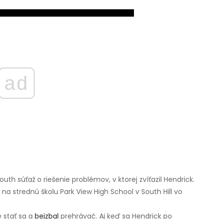
ad
h súťaž o riešenie problémov, v ktorej zvíťazil Hendrick.
 na strednú školu Park View High School v South Hill vo
 stať sa a
bejzbal
prehrávač. Aj keď sa Hendrick po