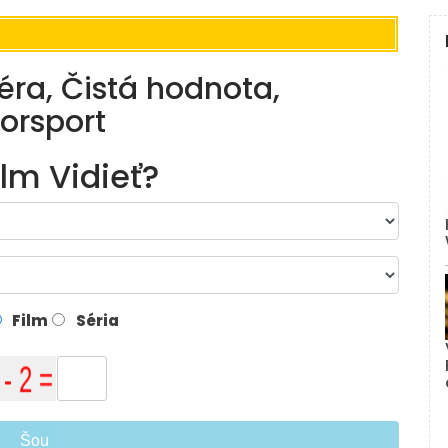
iéra, Čistá hodnota,
torsport
ilm Vidieť?
Film
Séria
Šou