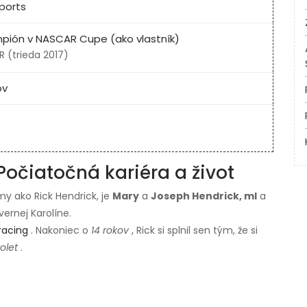
ports
mpión v NASCAR Cupe (ako vlastník)
R (trieda 2017)
ov
Počiatočná kariéra a život
y ako Rick Hendrick, je
Mary
a
Joseph Hendrick, ml
a
ernej Karolíne.
racing
. Nakoniec o
14 rokov
, Rick si splnil sen tým, že si
olet
.