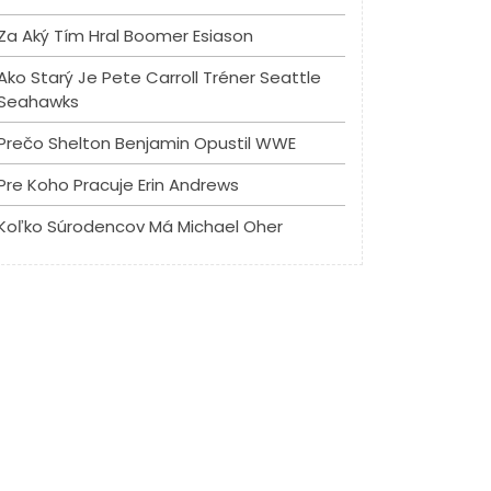
Za Aký Tím Hral Boomer Esiason
Ako Starý Je Pete Carroll Tréner Seattle
Seahawks
Prečo Shelton Benjamin Opustil WWE
Pre Koho Pracuje Erin Andrews
Koľko Súrodencov Má Michael Oher