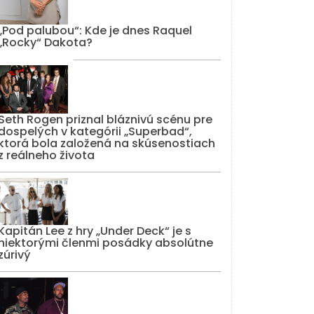
„Pod palubou“: Kde je dnes Raquel
„Rocky“ Dakota?
Seth Rogen priznal bláznivú scénu pre
dospelých v kategórii „Superbad“,
ktorá bola založená na skúsenostiach
z reálneho života
Kapitán Lee z hry „Under Deck“ je s
niektorými členmi posádky absolútne
zúrivý