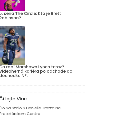
5. séria The Circle: Kto je Brett
Robinson?
Čo robí Marshawn Lynch teraz?
Videoherná kariéra po odchode do
dôchodku NFL
Čítajte Viac
Čo Sa Stalo S Danielle Trotta Na
Pretekárskom Centre