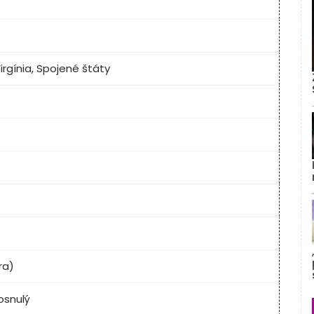
irgínia, Spojené štáty
ra)
osnulý