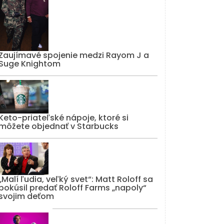
Zaujímavé spojenie medzi Rayom J a
Suge Knightom
Keto-priateľské nápoje, ktoré si
môžete objednať v Starbucks
„Malí ľudia, veľký svet“: Matt Roloff sa
pokúsil predať Roloff Farms „napoly“
svojim deťom