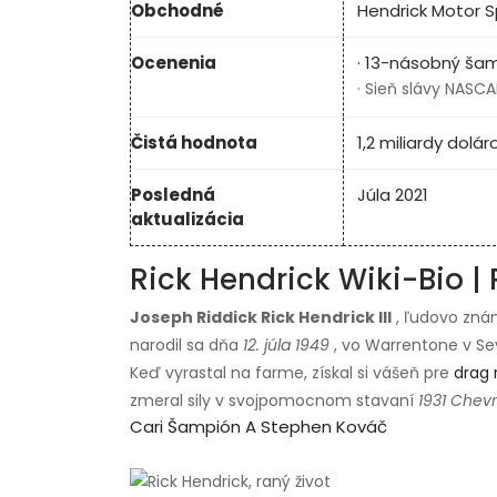
Obchodné
Hendrick Motor S
Ocenenia
· 13-násobný ša
· Sieň slávy NASCA
Čistá hodnota
1,2 miliardy dolár
Posledná
Júla 2021
aktualizácia
Rick Hendrick Wiki-Bio | 
Joseph Riddick Rick Hendrick III
, ľudovo znám
narodil sa dňa
12. júla 1949
, vo Warrentone v Sev
Keď vyrastal na farme, získal si vášeň pre
drag 
zmeral sily v svojpomocnom stavaní
1931 Chevr
Cari Šampión A Stephen Kováč