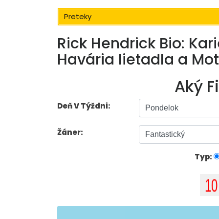
Preteky
Rick Hendrick Bio: Kar
Havária lietadla a Mo
Aký F
Deň V Týždni:
Žáner:
Typ: