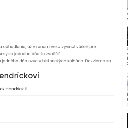
 a odhodlania, už v ranom veku vyvinul vášeň pre
úmysle jedného dňa to zväčšiť.
 jedného dňa ozve v historických knihách. Dozvieme sa
Hendrickovi
k Hendrick III