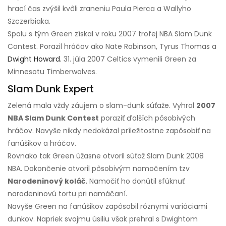
hrací čas zvýšil kvôli zraneniu Paula Pierca a Wallyho
Szczerbiaka.
Spolu s tým Green získal v roku 2007 trofej NBA Slam Dunk
Contest. Porazil hráčov ako Nate Robinson, Tyrus Thomas a
Dwight Howard.
31. júla 2007 Celtics vymenili Green za
Minnesotu Timberwolves.
Slam Dunk Expert
Zelená mala vždy záujem o slam-dunk súťaže. Vyhral
2007
NBA Slam Dunk Contest
poraziť ďalších pôsobivých
hráčov. Navyše nikdy nedokázal príležitostne zapôsobiť na
fanúšikov a hráčov.
Rovnako tak Green úžasne otvoril súťaž Slam Dunk 2008
NBA. Dokončenie otvoril pôsobivým namočením tzv
Narodeninový koláč.
Namočiť ho donútil sfúknuť
narodeninovú tortu pri namáčaní.
Navyše Green na fanúšikov zapôsobil rôznymi variáciami
dunkov. Napriek svojmu úsiliu však prehral s Dwightom