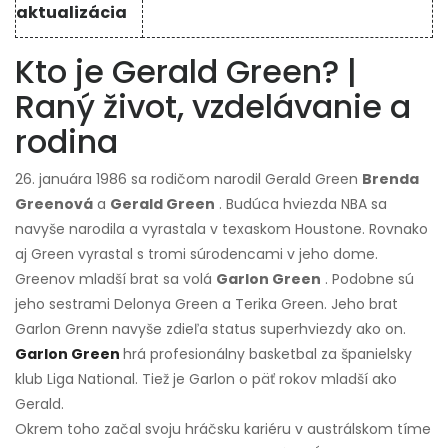
aktualizácia
Kto je Gerald Green? |
Raný život, vzdelávanie a
rodina
26. januára 1986 sa rodičom narodil Gerald Green
Brenda
Greenová
a
Gerald Green
. Budúca hviezda NBA sa
navyše narodila a vyrastala v texaskom Houstone. Rovnako
aj Green vyrastal s tromi súrodencami v jeho dome.
Greenov mladší brat sa volá
Garlon Green
. Podobne sú
jeho sestrami Delonya Green a Terika Green. Jeho brat
Garlon Grenn navyše zdieľa status superhviezdy ako on.
Garlon Green
hrá profesionálny basketbal za španielsky
klub Liga National. Tiež je Garlon o päť rokov mladší ako
Gerald.
Okrem toho začal svoju hráčsku kariéru v austrálskom tíme