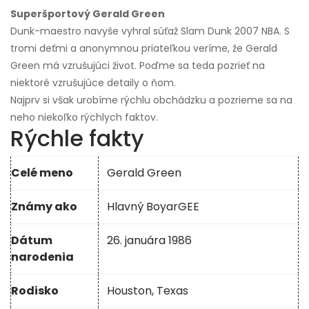
Superšportový Gerald Green
Dunk-maestro navyše vyhral súťaž Slam Dunk 2007 NBA. S
tromi deťmi a anonymnou priateľkou veríme, že Gerald
Green má vzrušujúci život. Poďme sa teda pozrieť na
niektoré vzrušujúce detaily o ňom.
Najprv si však urobíme rýchlu obchádzku a pozrieme sa na
neho niekoľko rýchlych faktov.
Rýchle fakty
Celé meno
Gerald Green
Známy ako
Hlavný BoyarGEE
Dátum
26. januára 1986
narodenia
Rodisko
Houston, Texas