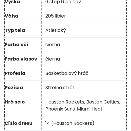
Výška
6 stôp 6 palcov
Váha
205 libier
Typ tela
Atletický
Farba očí
čierna
Farba vlasov
čierna
Profesia
Basketbalový hráč
Pozícia
Strelná stráž
Hrá sa o
Houston Rockets, Boston Celtics,
Phoenix Suns, Miami Heat
Číslo dresu
14 (Houston Rockets)