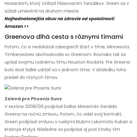
Howardom, ktorý zvíťazil hlasovaním fanúšikov. Green sa v
súťaži umiestnil na druhom mieste.
Najhodnotenejšia obuv na zdravie od spoločnosti
Amazon >>
Greenova dlhá cesta s rôznymi tímami
Potom, čo si nedokázal zabezpečiť štart v tíme, Minnesota
Timberwolves obchodovala so Greenom. Rovnako tak sa
upísal svojmu rodnému tímu Houston Rockets. Pre Greena
bolo dosť ťažké udržať sa v jednom tíme. V dôsledku toho
prešiel do rôznych tímov.
Zelená pre Phoenix Suns
V sezóne 2008/09 podpísal Dallas Mavericks Geralda
Greena na ročnú zmluvu. Potom, čo videl svoj kontrakt,
Green podpísal zmluvu s ruskými klubmi Lokomotiv Kuban a
Krasnye Krylya. Následne sa podpísal aj pod čínsky tím
Foshan Dralions.