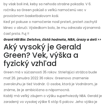
by však boli iné, keby sa nehoda strašne pokazila. V 6.
ročníku sa Green pokúsil o veľkú namočenú vec v
provizórnom basketbalovom koši.
Keď pri pokuse o namočenie nosil prsteň, prsteň zachytil
klinec v obruči. Výsledkom bolo, že mu odrezala významná
časť prsta. Fuj !!
Grant Hill Bio: Detstvo, čistá hodnota, NBA, úrazy a deti >>
Aký vysoký je Gerald
Green? Vek, výška a
fyzický vzhľad
Green má v súčasnosti 35 rokov. Strieľajúci strážca bude
mať 26. januára 2022 36 rokov. Greenovo znamenie
zverokruhu je tiež Vodnár. O osobe, ktorá je Vodnárom, je
známe, že je ambiciózna a nápomocná.
Každý má veľký záujem o výšku superhviezdy NBA. Gerald je
zaradený vo vysokej výške 6 stôp 6 palcov. Jeho výška je