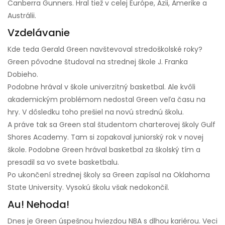
Canberra Gunners. Hral tiež v celej Európe, Ázii, Amerike a
Austrálii.
Vzdelávanie
Kde teda Gerald Green navštevoval stredoškolské roky?
Green pôvodne študoval na strednej škole J. Franka
Dobieho.
Podobne hrával v škole univerzitný basketbal. Ale kvôli
akademickým problémom nedostal Green veľa času na
hry. V dôsledku toho prešiel na novú strednú školu.
A práve tak sa Green stal študentom charterovej školy Gulf
Shores Academy. Tam si zopakoval juniorský rok v novej
škole. Podobne Green hrával basketbal za školský tím a
presadil sa vo svete basketbalu.
Po ukončení strednej školy sa Green zapísal na Oklahoma
State University. Vysokú školu však nedokončil.
Au! Nehoda!
Dnes je Green úspešnou hviezdou NBA s dlhou kariérou. Veci