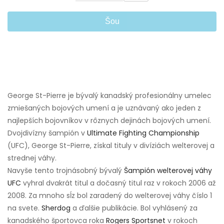
Šou
George St-Pierre je bývalý kanadský profesionálny umelec
zmiešaných bojových umení a je uznávaný ako jeden z
najlepších bojovníkov v rôznych dejinách bojových umení.
Dvojdivízny šampión v
Ultimate Fighting Championship
(UFC), George St-Pierre, získal tituly v divíziách welterovej a
strednej váhy.
Navyše tento trojnásobný bývalý
Šampión welterovej váhy
UFC
vyhral dvakrát titul a dočasný titul raz v rokoch 2006 až
2008. Za mnoho sĺz bol zaradený do welterovej váhy číslo 1
na svete.
Sherdog
a ďalšie publikácie. Bol vyhlásený za
kanadského športovca roka
Rogers Sportsnet
v rokoch