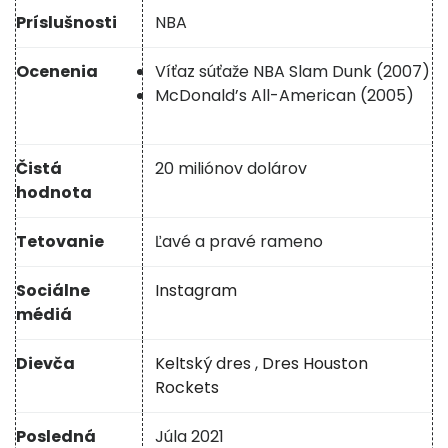
Príslušnosti
NBA
Ocenenia
Víťaz súťaže NBA Slam Dunk (2007)
McDonald’s All-American (2005)
Čistá
20 miliónov dolárov
hodnota
Tetovanie
Ľavé a pravé rameno
Sociálne
Instagram
médiá
Dievča
Keltský dres
,
Dres Houston
Rockets
Posledná
Júla 2021