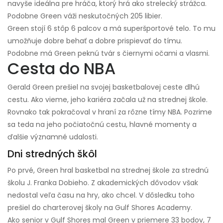
navyše ideálna pre hráča, ktorý hrá ako strelecký strážca.
Podobne Green váži neskutočných 205 libier.
Green stojí 6 stôp 6 palcov a má superšportové telo. To mu
umožňuje dobre behať a dobre prispievať do tímu.
Podobne má Green peknú tvár s čiernymi očami a vlasmi.
Cesta do NBA
Gerald Green prešiel na svojej basketbalovej ceste dlhú
cestu. Ako vieme, jeho kariéra začala už na strednej škole.
Rovnako tak pokračoval v hraní za rôzne tímy NBA. Pozrime
sa teda na jeho počiatočnú cestu, hlavné momenty a
ďalšie významné udalosti.
Dni stredných škôl
Po prvé, Green hral basketbal na strednej škole za strednú
školu J. Franka Dobieho. Z akademických dôvodov však
nedostal veľa času na hry, ako chcel. V dôsledku toho
prešiel do charterovej školy na Gulf Shores Academy.
Ako senior v Gulf Shores mal Green v priemere 33 bodov, 7