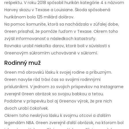
rešpektu. V roku 2018 spôsobil hurikán kategórie 4 s názvom
Harvey skazu v Texase a Louisiane. Škoda spôsobená
hurikánom bola 125 miliárd dolárov.
Na pomoc komunite, ktorá sa nachádzala v zúfalej dobe,
Green prisahal, že pomôže ľuďom v Texase. Okrem toho
zvýšil informovanosť o následkoch katastrofy.
Rovnako urobil niekoľko darov, ktoré boli v súvislosti s
Greenovým súkromím uchovávané v súkromí.
Rodinný muž
Green má obrovskú lásku k svojej rodine a príbuzným.
Green navyše rád trávi čas so svojimi rodinnými
príslušníkmi. V jednom zo svojich príspevkov na Instagrame
zverejnil Green obrázok so svojou babkou a tetou.
Podobne v príspevku bol aj Greenov výrok, že pre nich
dvoch urobí čokoľvek.
Okrem toho neskrýva lásku k svojmu otcovi a ďalším
legendám NBA. Green zverejnil ďalší obrázok, na ktorom bol