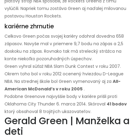
platový strop NBA spôsobili, že Rockets Greena z tímu
vylúčili. Napriek tomu zostáva Green aj naďalej milovanou
postavou Houston Rockets.
kariérne zhrnutie
Celkovo Green počas svojej kariéry odohral dovedna 658
zápasov. Navyše mal v priemere 9,7 bodu na zápas a 2,5
doskoku na zápas. Rovnako tak má strelecký strážca na
konte niekoľko pozoruhodných úspechov.
Green vyhral súťaž NBA Slam Dunk Contest v roku 2007.
Okrem toho bol v roku 2012 ocenený hviezdou D-League
NBA. Na strednej škole bol Green vymenovaný aj za
All-
American McDonald’s v roku 2005
.
Podobne Greenove najvyššie body v kariére prišli proti
Oklahoma City Thunder 6. marca 2014. Skóroval
41 bodov
ktorý obsahoval 8 trojitých ukazovateľov.
Gerald Green | Manželka a
deti