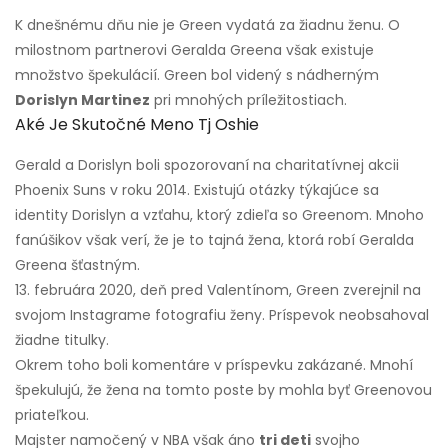
K dnešnému dňu nie je Green vydatá za žiadnu ženu. O
milostnom partnerovi Geralda Greena však existuje
množstvo špekulácií. Green bol videný s nádherným
Dorislyn Martinez
pri mnohých príležitostiach.
Aké Je Skutočné Meno Tj Oshie
Gerald a Dorislyn boli spozorovaní na charitatívnej akcii
Phoenix Suns v roku 2014. Existujú otázky týkajúce sa
identity Dorislyn a vzťahu, ktorý zdieľa so Greenom. Mnoho
fanúšikov však verí, že je to tajná žena, ktorá robí Geralda
Greena šťastným.
13. februára 2020, deň pred Valentínom, Green zverejnil na
svojom Instagrame fotografiu ženy. Príspevok neobsahoval
žiadne titulky.
Okrem toho boli komentáre v príspevku zakázané. Mnohí
špekulujú, že žena na tomto poste by mohla byť Greenovou
priateľkou.
Majster namočený v NBA však áno
tri deti
svojho