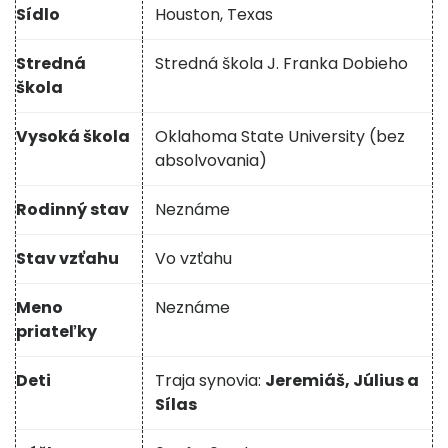
Sídlo
Houston, Texas
Stredná
Stredná škola J. Franka Dobieho
škola
Vysoká škola
Oklahoma State University (bez
absolvovania)
Rodinný stav
Neznáme
Stav vzťahu
Vo vzťahu
Meno
Neznáme
priateľky
Deti
Traja synovia:
Jeremiáš, Július a
Sílas