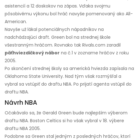
asistencií a 12 doskokov na zápas. Vďaka svojmu
pôsobivému výkonu bol hráč navyše pomenovaný ako All-
American.
Navyše už lákal potenciálnych nápadníkov na
nadchádzajúci draft. Green bol na strednej škole
všestranným hráčom. Rovnako tak Rivals.com zaradil
päťhviezdičkový nábor
na č.1 v zozname hráčov z roku
2005.
Po skončení strednej školy sa americká hviezda zapísala na
Oklahoma State University. Nad tým však rozmýšľal a
vybral sa vstúpiť do draftu NBA. Po prijatí agenta vstúpil do
draftu NBA.
Návrh NBA
Očakávalo sa, že Gerald Green bude najlepším výberom
draftu NBA. Boston Celtics si ho však vybral v 18. výbere
draftu NBA 2005.
Podobne sa Green stal jedným z posledných hráčov, ktorí