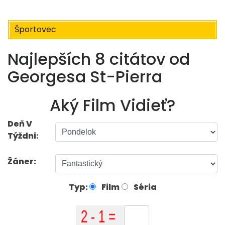
Športovec
Najlepších 8 citátov od
Georgesa St-Pierra
Aký Film Vidieť?
Deň V
Týždni:
Žáner:
Typ:
Film
Séria