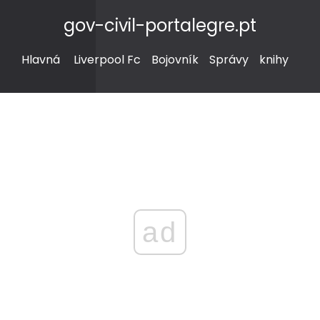
gov-civil-portalegre.pt
Hlavná
Liverpool Fc
Bojovník
Správy
knihy
ad