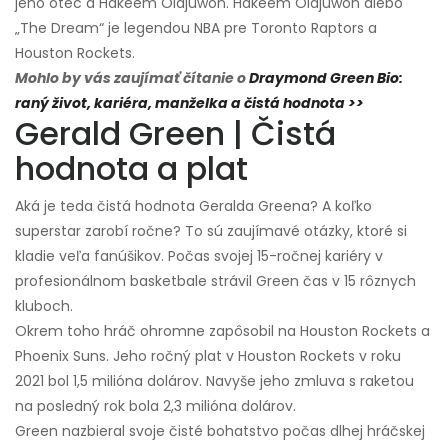
jeho otec a Hakeem Olajuwon. Hakeem Olajuwon alebo
„The Dream“ je legendou NBA pre Toronto Raptors a
Houston Rockets.
Mohlo by vás zaujímať čítanie o
Draymond Green Bio:
raný život, kariéra, manželka a čistá hodnota >>
Gerald Green | Čistá
hodnota a plat
Aká je teda čistá hodnota Geralda Greena? A koľko
superstar zarobí ročne? To sú zaujímavé otázky, ktoré si
kladie veľa fanúšikov. Počas svojej 15-ročnej kariéry v
profesionálnom basketbale strávil Green čas v 15 rôznych
kluboch.
Okrem toho hráč ohromne zapôsobil na Houston Rockets a
Phoenix Suns. Jeho ročný plat v Houston Rockets v roku
2021 bol 1,5 milióna dolárov. Navyše jeho zmluva s raketou
na posledný rok bola 2,3 milióna dolárov.
Green nazbieral svoje čisté bohatstvo počas dlhej hráčskej