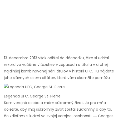
13. decembra 2013 však odišiel do dôchodku, čím si udržal
rekord vo väčšine víťazstiev v zápasoch o titul a v druhej
najdlhšej kombinovanej sérii titulov v histórii UFC. Tu nájdete
jeho slávnych osem citátov, ktoré vám okamžite pomôžu.
Legenda UFC, George St-Pierre
Som verejná osoba a mám súkromný život. Je pre mňa
dôležité, aby môj súkromný život zostal súkromný a aby to,
čo zdieľam s ľuďmi vo svojej verejnej osobnosti. ― Georges