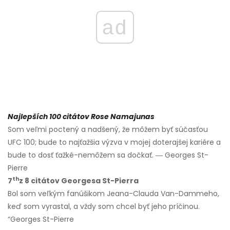
ad
Najlepších 100 citátov Rose Namajunas
Som veľmi poctený a nadšený, že môžem byť súčasťou
UFC 100; bude to najťažšia výzva v mojej doterajšej kariére a
bude to dosť ťažké-nemôžem sa dočkať. ― Georges St-
Pierre
th
7
z 8 citátov Georgesa St-Pierra
Bol som veľkým fanúšikom Jeana-Clauda Van-Dammeho,
keď som vyrastal, a vždy som chcel byť jeho príčinou.
“Georges St-Pierre