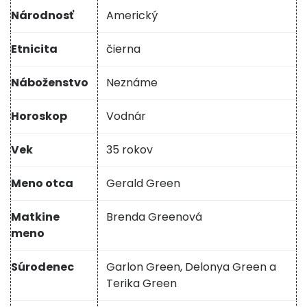
Národnosť
Americký
Etnicita
čierna
Náboženstvo
Neznáme
Horoskop
Vodnár
Vek
35 rokov
Meno otca
Gerald Green
Matkine
Brenda Greenová
meno
Súrodenec
Garlon Green, Delonya Green a
Terika Green