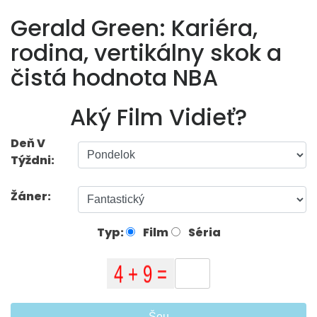
Gerald Green: Kariéra,
rodina, vertikálny skok a
čistá hodnota NBA
Aký Film Vidieť?
Deň V
Týždni:
Žáner:
Typ:
Film
Séria
Šou